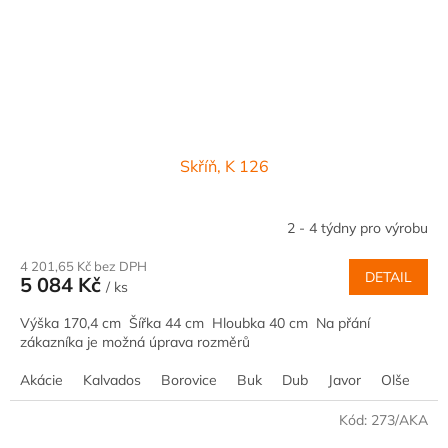
Skříň, K 126
2 - 4 týdny pro výrobu
4 201,65 Kč bez DPH
DETAIL
5 084 Kč
/ ks
Výška 170,4 cm Šířka 44 cm Hloubka 40 cm Na přání
zákazníka je možná úprava rozměrů
Akácie
Kalvados
Borovice
Buk
Dub
Javor
Olše
Oř
Kód:
273/AKA