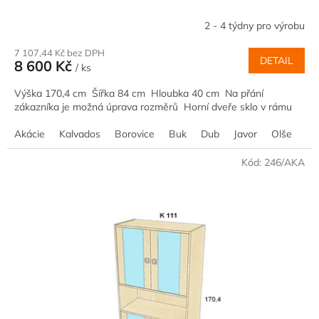
2 - 4 týdny pro výrobu
7 107,44 Kč bez DPH
DETAIL
8 600 Kč
/ ks
Výška 170,4 cm Šířka 84 cm Hloubka 40 cm Na přání
zákazníka je možná úprava rozměrů Horní dveře sklo v rámu
Akácie
Kalvados
Borovice
Buk
Dub
Javor
Olše
Oř
Kód:
246/AKA