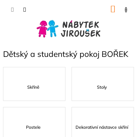
Přejít
NÁKU
na
obsah
KOŠÍK
Dětský a studentský pokoj BOŘEK
Skříně
Stoly
Postele
Dekorativní nástavce skříní