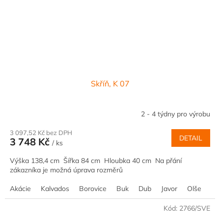
Skříň, K 07
2 - 4 týdny pro výrobu
3 097,52 Kč bez DPH
DETAIL
3 748 Kč
/ ks
Výška 138,4 cm Šířka 84 cm Hloubka 40 cm Na přání
zákazníka je možná úprava rozměrů
Akácie
Kalvados
Borovice
Buk
Dub
Javor
Olše
Oř
Kód:
2766/SVE