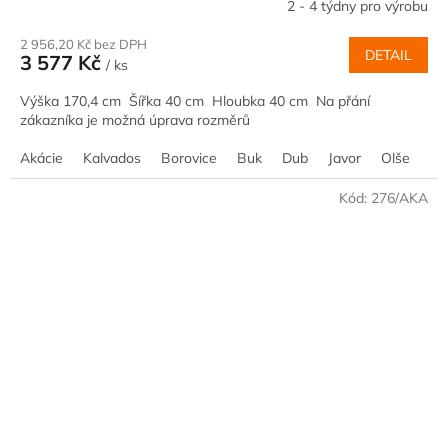
2 - 4 týdny pro výrobu
2 956,20 Kč bez DPH
DETAIL
3 577 Kč
/ ks
Výška 170,4 cm Šířka 40 cm Hloubka 40 cm Na přání
zákazníka je možná úprava rozměrů
Akácie
Kalvados
Borovice
Buk
Dub
Javor
Olše
Oř
Kód:
276/AKA