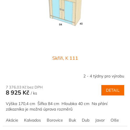
Skříň, K 111
2 - 4 týdny pro výrobu
7 376,03 Kč bez DPH
DETAIL
8 925 Kč
/ ks
Výška 170,4 cm Šířka 84 cm Hloubka 40 cm Na přání
zákazníka je možná úprava rozměrů
Akácie
Kalvados
Borovice
Buk
Dub
Javor
Olše
Oř