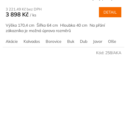
3 221,49 Kč bez DPH
DETAIL
3 898 Kč
/ ks
Výška 170,4 cm Šířka 64 cm Hloubka 40 cm Na přání
zákazníka je možná úprava rozměrů
Akácie
Kalvados
Borovice
Buk
Dub
Javor
Olše
Oř
Kód:
258/AKA