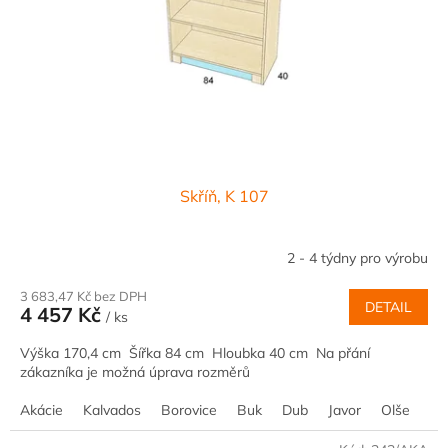
t
ů
Skříň, K 107
2 - 4 týdny pro výrobu
3 683,47 Kč bez DPH
DETAIL
4 457 Kč
/ ks
Výška 170,4 cm Šířka 84 cm Hloubka 40 cm Na přání
zákazníka je možná úprava rozměrů
Akácie
Kalvados
Borovice
Buk
Dub
Javor
Olše
Oř