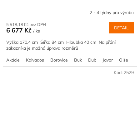
2 - 4 týdny pro výrobu
5 518,18 Kč bez DPH
DETAIL
6 677 Kč
/ ks
Výška 170,4 cm Šířka 84 cm Hloubka 40 cm Na přání
zákazníka je možná úprava rozměrů
Akácie
Kalvados
Borovice
Buk
Dub
Javor
Olše
Oř
Kód:
2529