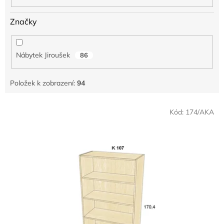
Značky
Nábytek Jiroušek
86
Položek k zobrazení:
94
V
Kód:
174/AKA
ý
p
i
s
p
r
o
d
u
k