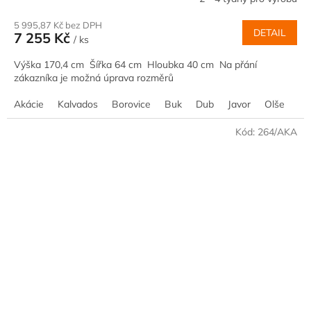
5 995,87 Kč bez DPH
DETAIL
7 255 Kč
/ ks
Výška 170,4 cm Šířka 64 cm Hloubka 40 cm Na přání
zákazníka je možná úprava rozměrů
Akácie
Kalvados
Borovice
Buk
Dub
Javor
Olše
Oř
Kód:
264/AKA