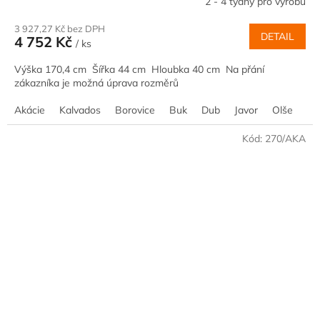
2 - 4 týdny pro výrobu
3 927,27 Kč bez DPH
DETAIL
4 752 Kč
/ ks
Výška 170,4 cm Šířka 44 cm Hloubka 40 cm Na přání
zákazníka je možná úprava rozměrů
Akácie
Kalvados
Borovice
Buk
Dub
Javor
Olše
Oř
Kód:
270/AKA