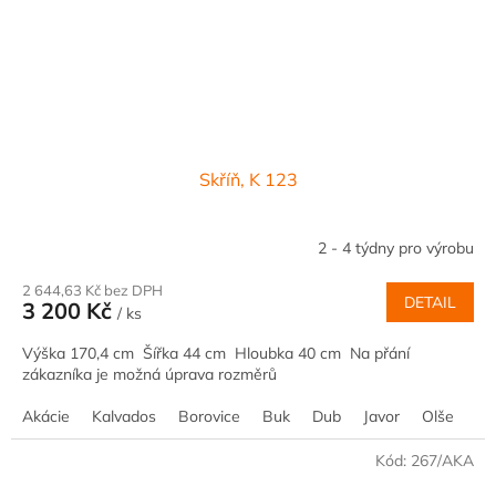
Skříň, K 123
2 - 4 týdny pro výrobu
2 644,63 Kč bez DPH
DETAIL
3 200 Kč
/ ks
Výška 170,4 cm Šířka 44 cm Hloubka 40 cm Na přání
zákazníka je možná úprava rozměrů
Akácie
Kalvados
Borovice
Buk
Dub
Javor
Olše
Oř
Kód:
267/AKA