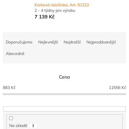
Korková nástěnka, Art. 91322
2 - 4 týdny pro výrobu
7 139 Kč
Ř
a
Doporučujeme
Nejlevnější
Nejdražší
Nejprodávanější
z
e
Abecedně
n
í
p
Cena
r
o
883
Kč
11556
Kč
d
u
k
t
ů
Na skladě
3