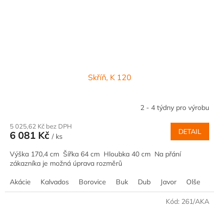
Skříň, K 120
2 - 4 týdny pro výrobu
5 025,62 Kč bez DPH
DETAIL
6 081 Kč
/ ks
Výška 170,4 cm Šířka 64 cm Hloubka 40 cm Na přání
zákazníka je možná úprava rozměrů
Akácie
Kalvados
Borovice
Buk
Dub
Javor
Olše
Oř
Kód:
261/AKA