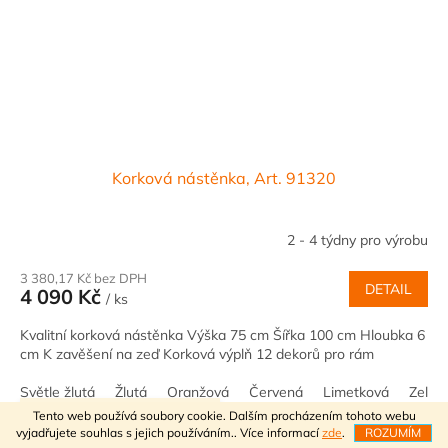
Korková nástěnka, Art. 91320
2 - 4 týdny pro výrobu
3 380,17 Kč bez DPH
DETAIL
4 090 Kč
/ ks
Kvalitní korková nástěnka Výška 75 cm Šířka 100 cm Hloubka 6
cm K zavěšení na zeď Korková výplň 12 dekorů pro rám
Světle žlutá
Žlutá
Oranžová
Červená
Limetková
Zelen
VÍTEJTE V NAŠEM E-SHOPU
Tento web používá soubory cookie. Dalším procházením tohoto webu
Kód:
2784/SV
vyjadřujete souhlas s jejich používáním.. Více informací
zde
.
ROZUMÍM