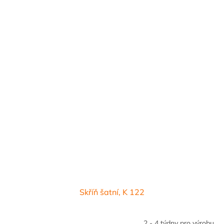
Skříň šatní, K 122
2 - 4 týdny pro výrobu