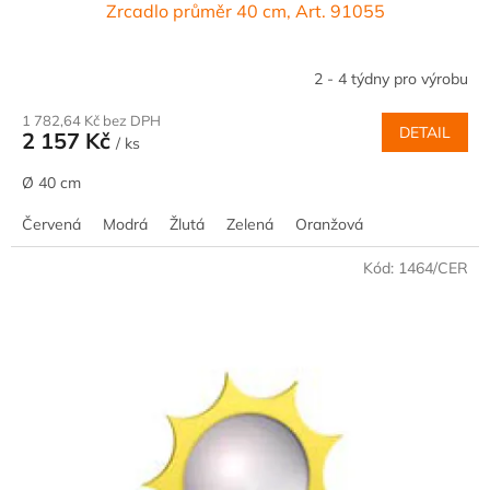
Zrcadlo průměr 40 cm, Art. 91055
2 - 4 týdny pro výrobu
1 782,64 Kč bez DPH
DETAIL
2 157 Kč
/ ks
Ø 40 cm
Červená
Modrá
Žlutá
Zelená
Oranžová
Kód:
1464/CER