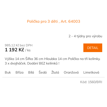
Polička pro 3 děti , Art. 64003
2 - 4 týdny pro výrobu
985,12 Kč bez DPH
DETAIL
1 192 Kč
/ ks
Výška 14 cm Šířka 36 cm Hloubka 14 cm Polička na tři kelímky.
3 x dvojháček. Dodání BEZ kelímků !
Buk
Bříza
Bílá
Šedá
Žlutá
Oranžová
Limetková
M
Kód:
1560/BRI