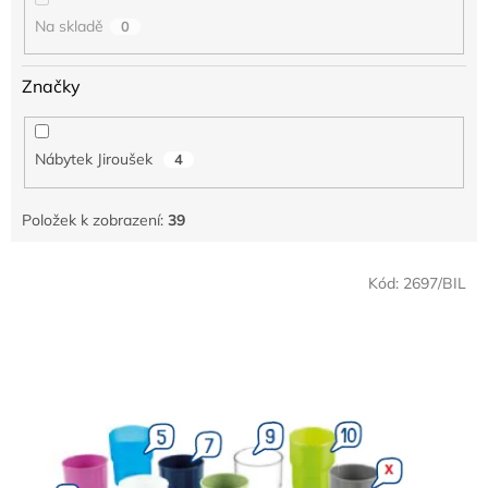
Na skladě
0
Značky
Nábytek Jiroušek
4
Položek k zobrazení:
39
V
Kód:
2697/BIL
ý
p
i
s
p
r
o
d