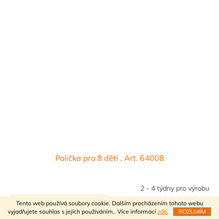
Polička pro 8 děti , Art. 64008
2 - 4 týdny pro výrobu
VÍTEJTE V NAŠEM E-SHOPU
Tento web používá soubory cookie. Dalším procházením tohoto webu
1 851,24 Kč bez DPH
DETAIL
vyjadřujete souhlas s jejich používáním.. Více informací
zde
.
ROZUMÍM
2 240 Kč
/ ks