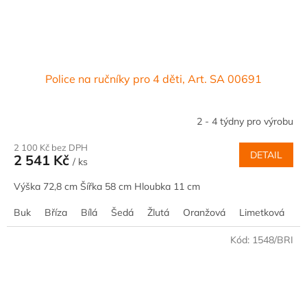
Police na ručníky pro 4 děti, Art. SA 00691
2 - 4 týdny pro výrobu
2 100 Kč bez DPH
DETAIL
2 541 Kč
/ ks
Výška 72,8 cm Šířka 58 cm Hloubka 11 cm
Buk
Bříza
Bílá
Šedá
Žlutá
Oranžová
Limetková
M
Kód:
1548/BRI