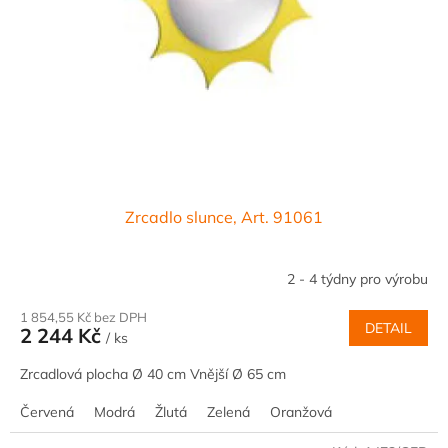
Zrcadlo slunce, Art. 91061
2 - 4 týdny pro výrobu
1 854,55 Kč bez DPH
DETAIL
2 244 Kč
/ ks
Zrcadlová plocha Ø 40 cm Vnější Ø 65 cm
Červená
Modrá
Žlutá
Zelená
Oranžová