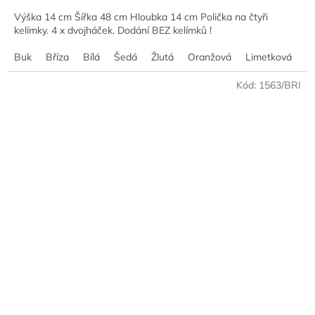
Výška 14 cm Šířka 48 cm Hloubka 14 cm Polička na čtyři
kelímky. 4 x dvojháček. Dodání BEZ kelímků !
Buk
Bříza
Bílá
Šedá
Žlutá
Oranžová
Limetková
M
Kód:
1563/BRI