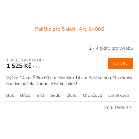
Polička pro 5 děti , Art. 64005
2 - 4 týdny pro výrobu
1 260,33 Kč bez DPH
DETAIL
1 525 Kč
/ ks
Výška 14 cm Šířka 60 cm Hloubka 14 cm Polička na pět kelímky.
5 x dvojháček. Dodání BEZ kelímků !
Buk
Bříza
Bílá
Šedá
Žlutá
Oranžová
Limetková
M
Kód:
1566/BRI