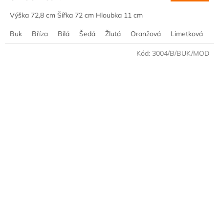
Výška 72,8 cm Šířka 72 cm Hloubka 11 cm
Buk
Bříza
Bílá
Šedá
Žlutá
Oranžová
Limetková
M
Kód:
3004/B/BUK/MOD