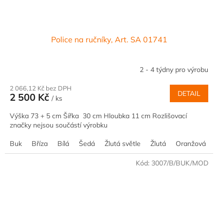
Police na ručníky, Art. SA 01741
2 - 4 týdny pro výrobu
2 066,12 Kč bez DPH
DETAIL
2 500 Kč
/ ks
Výška 73 + 5 cm Šířka 30 cm Hloubka 11 cm Rozlišovací
značky nejsou součástí výrobku
Buk
Bříza
Bílá
Šedá
Žlutá světle
Žlutá
Oranžová
Kód:
3007/B/BUK/MOD