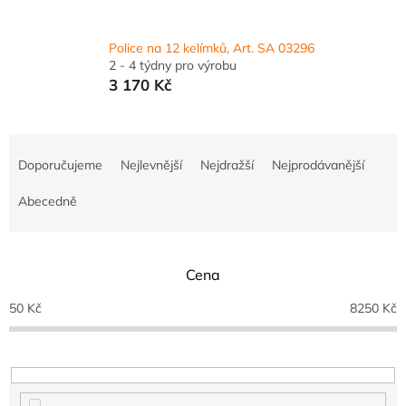
Police na 12 kelímků, Art. SA 03296
2 - 4 týdny pro výrobu
3 170 Kč
Ř
a
Doporučujeme
Nejlevnější
Nejdražší
Nejprodávanější
z
e
Abecedně
n
í
p
Cena
r
o
50
Kč
8250
Kč
d
u
k
t
ů