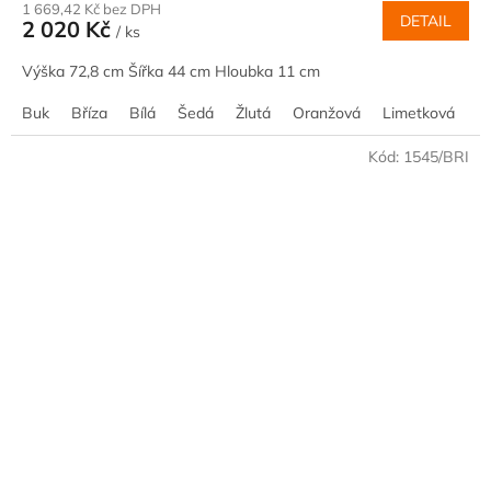
1 669,42 Kč bez DPH
DETAIL
2 020 Kč
/ ks
Výška 72,8 cm Šířka 44 cm Hloubka 11 cm
Buk
Bříza
Bílá
Šedá
Žlutá
Oranžová
Limetková
M
Kód:
1545/BRI