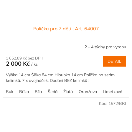
Polička pro 7 děti , Art. 64007
2 - 4 týdny pro výrobu
1 652,89 Kč bez DPH
DETAIL
2 000 Kč
/ ks
Výška 14 cm Šířka 84 cm Hloubka 14 cm Polička na sedm
kelímků. 7 x dvojháček. Dodání BEZ kelímků !
Buk
Bříza
Bílá
Šedá
Žlutá
Oranžová
Limetková
M
Kód:
1572/BRI