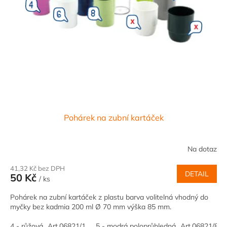
u
k
t
ů
Pohárek na zubní kartáček
Na dotaz
41,32 Kč bez DPH
DETAIL
50 Kč
/ ks
Pohárek na zubní kartáček z plastu barva volitelná vhodný do
myčky bez kadmia 200 ml Ø 70 mm výška 85 mm.
4 - růžová...Art.06821/1
5 - modrá poloprůhledná...Art.06821/8