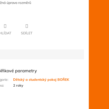
ožná úprava rozměrů
HLÍDAT
SDÍLET
lňkové parametry
gorie
:
Dětský a studentský pokoj BOŘEK
ka
:
2 roky