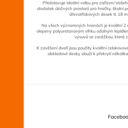
Představuje ideální volbu pro zařízení Vašeho 
dostatek úložných prostorů pro hračky, školní 
dřevotřískových desek tl. 18
Na všech významných hranách je kvalitní 2 
olepeny polyuretanovým vlhku odolným lepidl
výsuvů se zarážkou, která
K zavěšení dveří jsou použity kvalitní celokovov
obkladové desky slouží k překrytí několik
Z
á
p
a
t
Faceboo
í