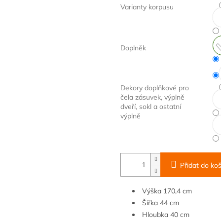
Varianty korpusu
Doplněk
Dekory doplňkové pro
čela zásuvek, výplně
dveří, sokl a ostatní
výplně
Přidat do koš
Výška 170,4 cm
Šířka
4
4 cm
Hloubka
40 cm