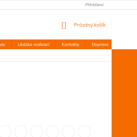
Přihlášení
NÁKUPNÍ
Prázdný košík
KOŠÍK
nás
Ukázka realizací
Kontakty
Doprava
Obchodn