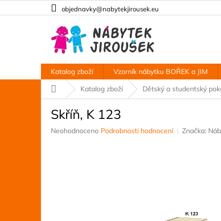
Přejít
objednavky@nabytekjirousek.eu
na
obsah
Katalog zboží
Vzorník nábytku BOŘEK a JIM
Domů
Katalog zboží
Dětský a studentský po
Skříň, K 123
Průměrné
Neohodnoceno
Podrobnosti hodnocení
Značka:
Náb
hodnocení
produktu
je
0,0
z
5
hvězdiček.