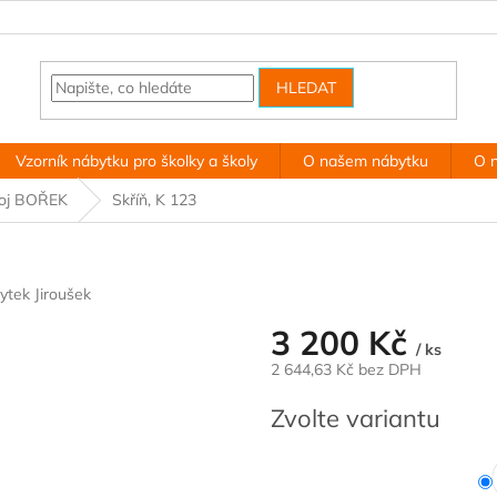
HLEDAT
Vzorník nábytku pro školky a školy
O našem nábytku
O 
koj BOŘEK
Skříň, K 123
ytek Jiroušek
3 200 Kč
/ ks
2 644,63 Kč bez DPH
Měrná
Zvolte variantu
cena: