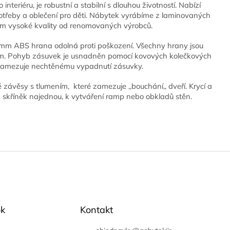
interiéru, je robustní a stabilní s dlouhou životností. Nabízí
potřeby a oblečení pro děti. Nábytek vyrábíme z laminovaných
 mm vysoké kvality od renomovaných výrobců.
mm ABS hrana odolná proti poškození. Všechny hrany jsou
em. Pohyb zásuvek je usnadněn pomocí kovových kolečkových
 zamezuje nechtěnému vypadnutí zásuvky.
é závěsy s tlumením, které zamezuje ,,bouchání,, dveří. Krycí a
a skříněk najednou, k vytváření ramp nebo obkladů stěn.
k
Kontakt