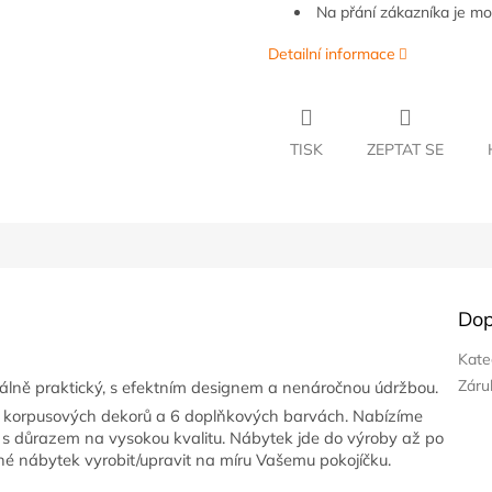
Na přání zákazníka je m
Detailní informace
TISK
ZEPTAT SE
Dop
Kate
Záru
lně praktický, s efektním designem a nenáročnou údržbou.
2 korpusových dekorů a 6 doplňkových barvách. Nabízíme
s důrazem na vysokou kvalitu. Nábytek jde do výroby až po
né nábytek vyrobit/upravit na míru Vašemu pokojíčku.