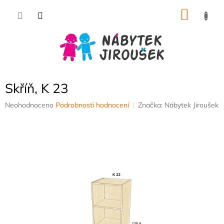
Přejít
NÁKU
na
obsah
KOŠÍK
Skříň, K 23
Průměrné
Neohodnoceno
Podrobnosti hodnocení
Značka:
Nábytek Jiroušek
hodnocení
produktu
je
0,0
z
5
hvězdiček.