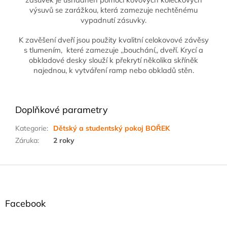
výsuvů se zarážkou, která zamezuje nechtěnému
vypadnutí zásuvky.
K zavěšení dveří jsou použity kvalitní celokovové závěsy
s tlumením, které zamezuje ,,bouchání,, dveří. Krycí a
obkladové desky slouží k překrytí několika skříněk
najednou, k vytváření ramp nebo obkladů stěn.
Doplňkové parametry
Kategorie
:
Dětský a studentský pokoj BOŘEK
Záruka
:
2 roky
Z
á
p
a
Facebook
t
í