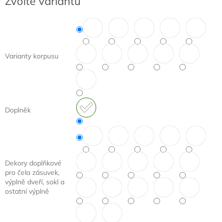
Zvolte variantu
cena:
Varianty korpusu
Doplněk
Dekory doplňkové
pro čela zásuvek,
výplně dveří, sokl a
ostatní výplně