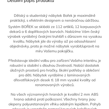
Detailní popis produktu
Dětský a studentský nábytek Bořek je maximálně
praktický, s efektním designem a nenáročnou údržbou.
Systém BOŘEK se skládá ze 112 artiklů, 12 korpusových
dekorů a 6 doplňkových barvách. Nabízíme Vám český
výrobek vyráběný českými truhláři s důrazem na vysokou
kvalitu. Nábytek jde do výroby až po odsouhlasení
objednávky, proto je možné nábytek vyrobit/upravit na
míru Vašemu pokojíčku.
Představuje ideální volbu pro zařízení Vašeho interiéru, je
robustní a stabilní s dlouhou životností. Nabízí dostatek
úložných prostorů pro hračky, školní potřeby a oblečení
pro děti. Nábytek vyrábíme z laminovaných
dřevotřískových desek tl. 18 mm vysoké kvality od
renomovaných výrobců.
Na všech významných hranách je kvalitní 2 mm ABS
hrana odolná proti poškození. Všechny hrany jsou
olepeny polyuretanovým vlhku odolným lepidlem. Pohyb
zásuvek je usnadněn pomocí kovových kolečkových