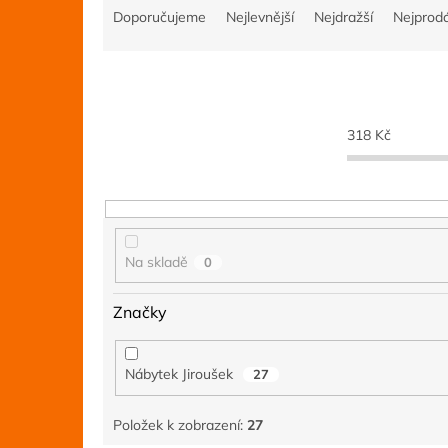
a
Doporučujeme
Nejlevnější
Nejdražší
Nejprodá
z
e
n
í
p
318
Kč
r
o
d
u
k
t
Na skladě
0
ů
Značky
Nábytek Jiroušek
27
Položek k zobrazení:
27