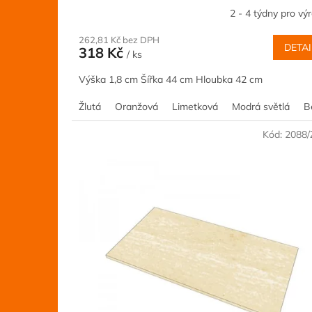
2 - 4 týdny pro vý
262,81 Kč bez DPH
DETAI
318 Kč
/ ks
Výška 1,8 cm Šířka 44 cm Hloubka 42 cm
Žlutá
Oranžová
Limetková
Modrá světlá
B
Kód:
2088