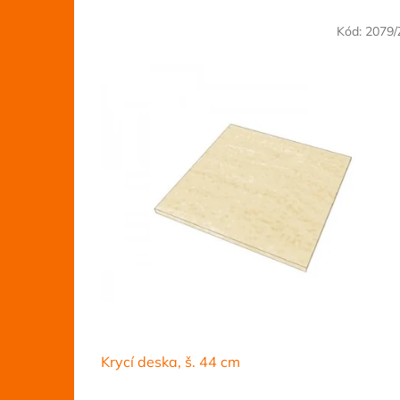
V
Kód:
2079
ý
p
i
s
p
r
o
d
u
k
t
ů
Krycí deska, š. 44 cm