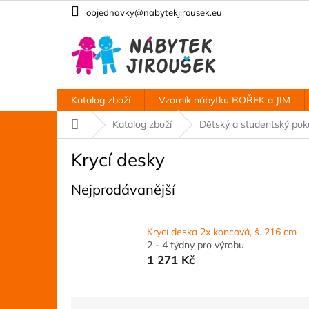
Přejít
objednavky@nabytekjirousek.eu
na
obsah
Katalog zboží
Vzorník nábytku BOŘEK a JIM
Domů
Katalog zboží
Dětský a studentský po
Krycí desky
Nejprodávanější
Krycí deska 2x koncová, š. 216 cm
2 - 4 týdny pro výrobu
1 271 Kč
Ř