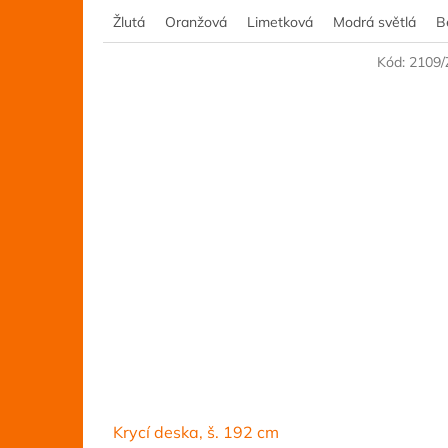
Žlutá
Oranžová
Limetková
Modrá světlá
B
Kód:
2109
Krycí deska, š. 192 cm