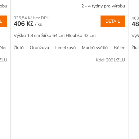
robu
2 - 4 týdny pro výrobu
335,54 Kč bez DPH
403
L
DETAIL
406 Kč
48
/ ks
Výška 1,8 cm Šířka 64 cm Hloubka 42 cm
Výš
ělený smrk
Žlutá
Akácie
Oranžová
Kalvados
Limetková
Borovice
Modrá světlá
Buk
Dub
Bělený smrk
Javor
Žlu
/ZLU
Kód:
2091/ZLU