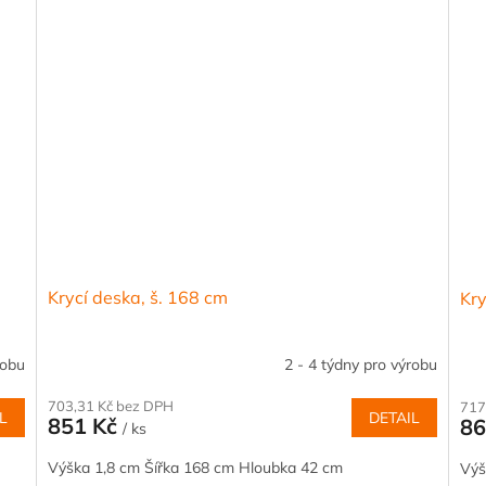
Krycí deska, š. 168 cm
Kry
robu
2 - 4 týdny pro výrobu
703,31 Kč bez DPH
717
L
DETAIL
851 Kč
86
/ ks
Výška 1,8 cm Šířka 168 cm Hloubka 42 cm
Výš