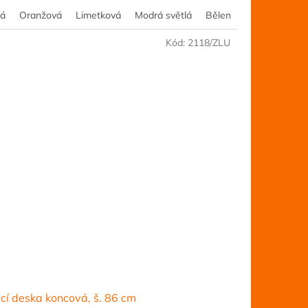
tá
Olše
Akácie
Oranžová
Ořech
Kalvados
Šedá
Limetková
Borovice
Jilm
Modrá světlá
Třešeň
Buk
Růžová
Dub
Bělený smrk
Javor
Olše
Akácie
Oř
Kód:
2118/ZLU
cí deska koncová, š. 86 cm