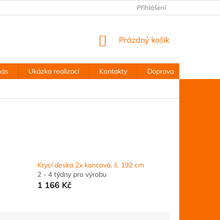
Přihlášení
NÁKUPNÍ
Prázdný košík
KOŠÍK
nás
Ukázka realizací
Kontakty
Doprava
Obchodn
Krycí deska 2x koncová, š. 192 cm
2 - 4 týdny pro výrobu
1 166 Kč