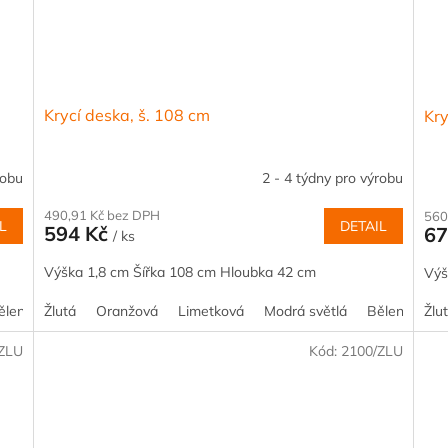
Krycí deska, š. 108 cm
Kry
robu
2 - 4 týdny pro výrobu
490,91 Kč bez DPH
560
L
DETAIL
594 Kč
67
/ ks
Výška 1,8 cm Šířka 108 cm Hloubka 42 cm
Výš
ělený smrk
Žlutá
Akácie
Oranžová
Kalvados
Limetková
Borovice
Modrá světlá
Buk
Dub
Bělený smrk
Javor
Žlu
/ZLU
Kód:
2100/ZLU