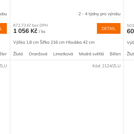
robu
2 - 4 týdny pro výrobu
872,73 Kč bez DPH
503
L
DETAIL
1 056 Kč
60
/ ks
Výška 1,8 cm Šířka 216 cm Hloubka 42 cm
Výš
ělený smrk
Žlutá
Akácie
Oranžová
Kalvados
Limetková
Borovice
Modrá světlá
Buk
Dub
Bělený smrk
Javor
Žlu
/ZLU
Kód:
2124/ZLU