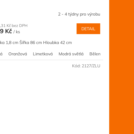
2 - 4 týdny pro výrobu
,31 Kč bez DPH
DETAIL
9 Kč
/ ks
ka 1,8 cm Šířka 86 cm Hloubka 42 cm
tá
Olše
Akácie
Oranžová
Ořech
Kalvados
Šedá
Limetková
Borovice
Jilm
Modrá světlá
Třešeň
Buk
Růžová
Dub
Bělený smrk
Javor
Olše
Akácie
Oř
Kód:
2127/ZLU