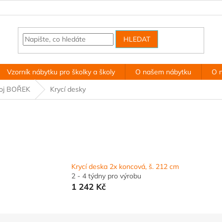
HLEDAT
Vzorník nábytku pro školky a školy
O našem nábytku
O 
koj BOŘEK
Krycí desky
Krycí deska 2x koncová, š. 212 cm
2 - 4 týdny pro výrobu
1 242 Kč