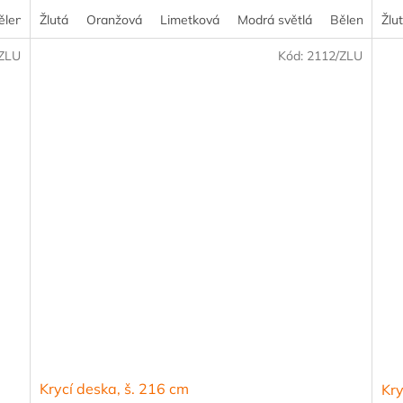
ělený smrk
Žlutá
Akácie
Oranžová
Kalvados
Limetková
Borovice
Modrá světlá
Buk
Dub
Bělený smrk
Javor
Žlu
/ZLU
Kód:
2112/ZLU
Krycí deska, š. 216 cm
Kry