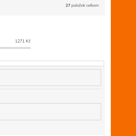
27
položek celkem
1271
Kč