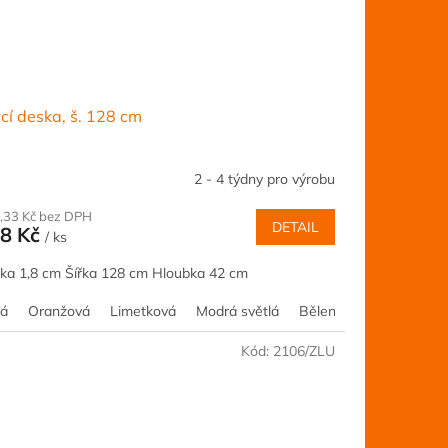
cí deska, š. 128 cm
2 - 4 týdny pro výrobu
,33 Kč bez DPH
DETAIL
8 Kč
/ ks
ka 1,8 cm Šířka 128 cm Hloubka 42 cm
tá
Olše
Akácie
Oranžová
Ořech
Kalvados
Šedá
Limetková
Borovice
Jilm
Modrá světlá
Třešeň
Buk
Růžová
Dub
Bělený smrk
Javor
Olše
Akácie
Oř
Kód:
2106/ZLU