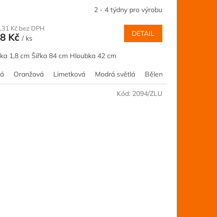
2 - 4 týdny pro výrobu
,31 Kč bez DPH
DETAIL
8 Kč
/ ks
ka 1,8 cm Šířka 84 cm Hloubka 42 cm
tá
Olše
Akácie
Oranžová
Ořech
Kalvados
Šedá
Limetková
Borovice
Jilm
Modrá světlá
Třešeň
Buk
Růžová
Dub
Bělený smrk
Javor
Olše
Akácie
Oř
Kód:
2094/ZLU