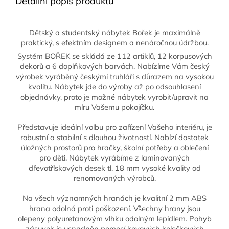
Detailní popis produktu
Dětský a studentský nábytek Bořek je maximálně
praktický, s efektním designem a nenáročnou údržbou.
Systém BOŘEK se skládá ze 112 artiklů, 12 korpusových
dekorů a 6 doplňkových barvách. Nabízíme Vám český
výrobek vyráběný českými truhláři s důrazem na vysokou
kvalitu. Nábytek jde do výroby až po odsouhlasení
objednávky, proto je možné nábytek vyrobit/upravit na
míru Vašemu pokojíčku.
Představuje ideální volbu pro zařízení Vašeho interiéru, je
robustní a stabilní s dlouhou životností. Nabízí dostatek
úložných prostorů pro hračky, školní potřeby a oblečení
pro děti. Nábytek vyrábíme z laminovaných
dřevotřískových desek tl. 18 mm vysoké kvality od
renomovaných výrobců.
Na všech významných hranách je kvalitní 2 mm ABS
hrana odolná proti poškození. Všechny hrany jsou
olepeny polyuretanovým vlhku odolným lepidlem. Pohyb
zásuvek je usnadněn pomocí kovových kolečkových