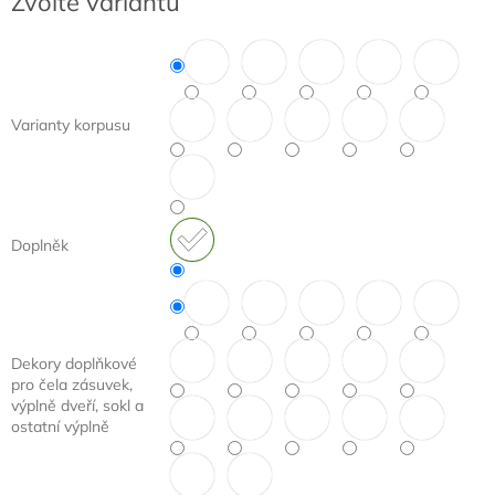
Zvolte variantu
cena:
Varianty korpusu
Doplněk
Dekory doplňkové
pro čela zásuvek,
výplně dveří, sokl a
ostatní výplně