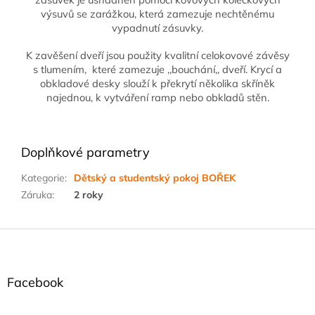
výsuvů se zarážkou, která zamezuje nechtěnému
vypadnutí zásuvky.
K zavěšení dveří jsou použity kvalitní celokovové závěsy
s tlumením, které zamezuje ,,bouchání,, dveří. Krycí a
obkladové desky slouží k překrytí několika skříněk
najednou, k vytváření ramp nebo obkladů stěn.
Doplňkové parametry
Kategorie
:
Dětský a studentský pokoj BOŘEK
Záruka
:
2 roky
Z
á
p
a
Facebook
t
í