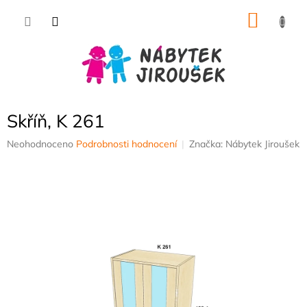
Přejít
NÁKU
na
obsah
KOŠÍK
Skříň, K 261
Průměrné
Neohodnoceno
Podrobnosti hodnocení
Značka:
Nábytek Jiroušek
hodnocení
produktu
je
0,0
z
5
hvězdiček.