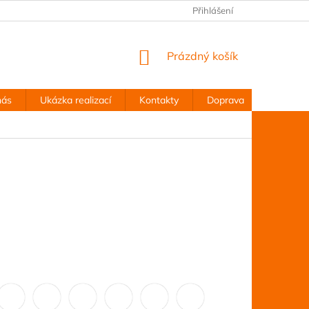
Přihlášení
NÁKUPNÍ
Prázdný košík
KOŠÍK
nás
Ukázka realizací
Kontakty
Doprava
Obchodn