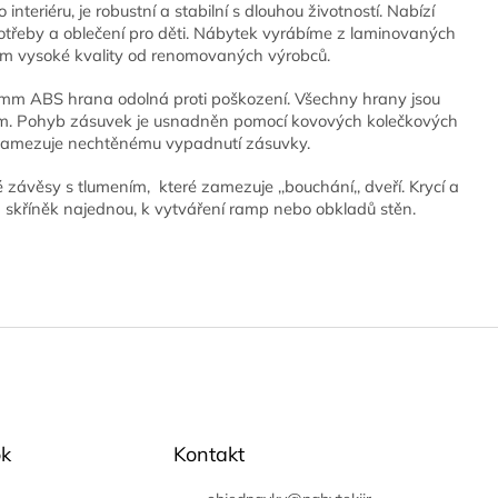
interiéru, je robustní a stabilní s dlouhou životností. Nabízí
potřeby a oblečení pro děti. Nábytek vyrábíme z laminovaných
 mm vysoké kvality od renomovaných výrobců.
mm ABS hrana odolná proti poškození. Všechny hrany jsou
em. Pohyb zásuvek je usnadněn pomocí kovových kolečkových
 zamezuje nechtěnému vypadnutí zásuvky.
é závěsy s tlumením, které zamezuje ,,bouchání,, dveří. Krycí a
a skříněk najednou, k vytváření ramp nebo obkladů stěn.
k
Kontakt