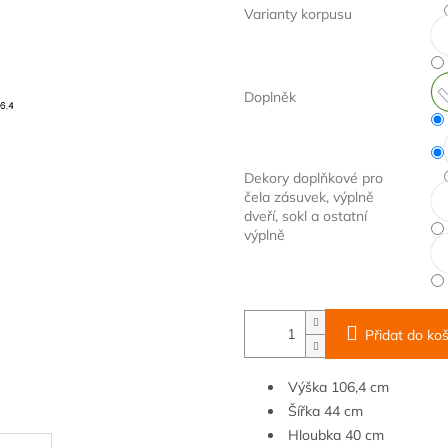
Varianty korpusu
Doplněk
Dekory doplňkové pro
čela zásuvek, výplně
dveří, sokl a ostatní
výplně
Přidat do koš
Výška 106,4 cm
Šířka
44
cm
Hloubka
40 cm