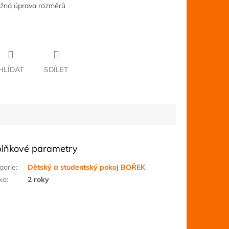
ožná úprava rozměrů
HLÍDAT
SDÍLET
lňkové parametry
gorie
:
Dětský a studentský pokoj BOŘEK
ka
:
2 roky