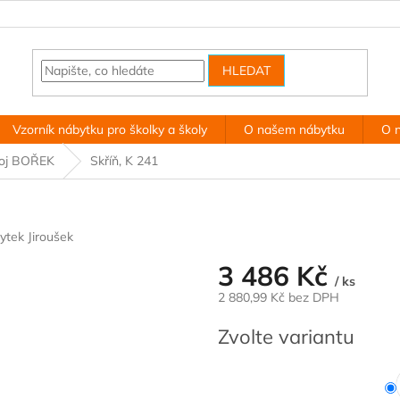
HLEDAT
Vzorník nábytku pro školky a školy
O našem nábytku
O 
koj BOŘEK
Skříň, K 241
ytek Jiroušek
3 486 Kč
/ ks
2 880,99 Kč bez DPH
Měrná
Zvolte variantu
cena: