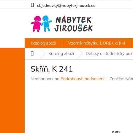
Přejít
objednavky@nabytekjirousek.eu
na
obsah
Katalog zboží
Vzorník nábytku BOŘEK a JIM
Domů
Katalog zboží
Dětský a studentský po
Skříň, K 241
Průměrné
Neohodnoceno
Podrobnosti hodnocení
Značka:
Náb
hodnocení
produktu
je
0,0
z
5
hvězdiček.