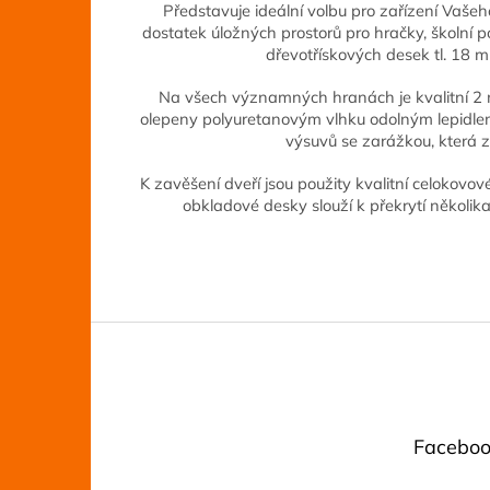
Představuje ideální volbu pro zařízení Vašeho 
dostatek úložných prostorů pro hračky, školní 
dřevotřískových desek tl. 18
Na všech významných hranách je kvalitní 2 
olepeny polyuretanovým vlhku odolným lepidl
výsuvů se zarážkou, která
K zavěšení dveří jsou použity kvalitní celokovov
obkladové desky slouží k překrytí několik
Z
á
p
a
t
Faceboo
í