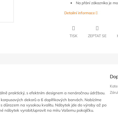
Na přání zákazníka je m
Detailní informace
TISK
ZEPTAT SE
Dop
Kate
Záru
lně praktický, s efektním designem a nenáročnou údržbou.
2 korpusových dekorů a 6 doplňkových barvách. Nabízíme
s důrazem na vysokou kvalitu. Nábytek jde do výroby až po
né nábytek vyrobit/upravit na míru Vašemu pokojíčku.