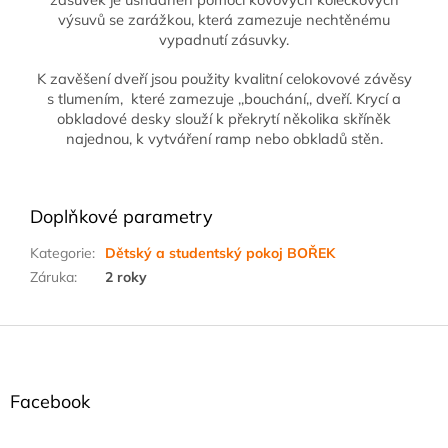
výsuvů se zarážkou, která zamezuje nechtěnému
vypadnutí zásuvky.
K zavěšení dveří jsou použity kvalitní celokovové závěsy
s tlumením, které zamezuje ,,bouchání,, dveří. Krycí a
obkladové desky slouží k překrytí několika skříněk
najednou, k vytváření ramp nebo obkladů stěn.
Doplňkové parametry
Kategorie
:
Dětský a studentský pokoj BOŘEK
Záruka
:
2 roky
Z
á
p
a
Facebook
t
í