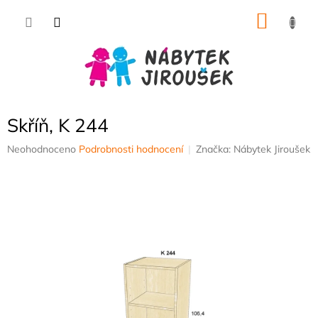
Přejít
NÁKU
na
obsah
KOŠÍK
Skříň, K 244
Průměrné
Neohodnoceno
Podrobnosti hodnocení
Značka:
Nábytek Jiroušek
hodnocení
produktu
je
0,0
z
5
hvězdiček.