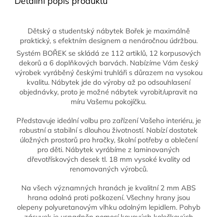
Detailní popis produktu
Dětský a studentský nábytek Bořek je maximálně
praktický, s efektním designem a nenáročnou údržbou.
Systém BOŘEK se skládá ze 112 artiklů, 12 korpusových
dekorů a 6 doplňkových barvách. Nabízíme Vám český
výrobek vyráběný českými truhláři s důrazem na vysokou
kvalitu. Nábytek jde do výroby až po odsouhlasení
objednávky, proto je možné nábytek vyrobit/upravit na
míru Vašemu pokojíčku.
Představuje ideální volbu pro zařízení Vašeho interiéru, je
robustní a stabilní s dlouhou životností. Nabízí dostatek
úložných prostorů pro hračky, školní potřeby a oblečení
pro děti. Nábytek vyrábíme z laminovaných
dřevotřískových desek tl. 18 mm vysoké kvality od
renomovaných výrobců.
Na všech významných hranách je kvalitní 2 mm ABS
hrana odolná proti poškození. Všechny hrany jsou
olepeny polyuretanovým vlhku odolným lepidlem. Pohyb
zásuvek je usnadněn pomocí kovových kolečkových