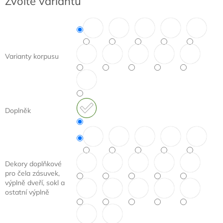
Zvolte variantu
cena:
Varianty korpusu
Doplněk
Dekory doplňkové
pro čela zásuvek,
výplně dveří, sokl a
ostatní výplně