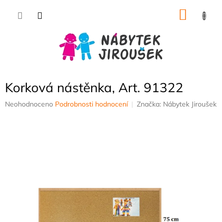
Přejít
NÁKU
na
obsah
KOŠÍK
Korková nástěnka, Art. 91322
Průměrné
Neohodnoceno
Podrobnosti hodnocení
Značka:
Nábytek Jiroušek
hodnocení
produktu
je
0,0
z
5
hvězdiček.