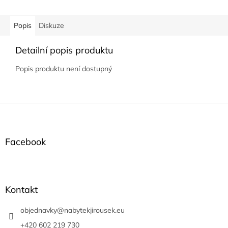
Popis
Diskuze
Detailní popis produktu
Popis produktu není dostupný
Z
á
p
a
Facebook
t
í
Kontakt
objednavky
@
nabytekjirousek.eu
+420 602 219 730