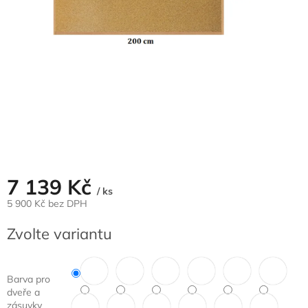
7 139 Kč
/ ks
5 900 Kč bez DPH
Měrná
Zvolte variantu
cena:
Barva pro
dveře a
zásuvky