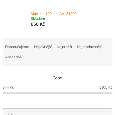
Matrace 120 cm, Art. 81000
Skladem
850 Kč
Ř
a
Doporučujeme
Nejlevnější
Nejdražší
Nejprodávanější
z
e
Abecedně
n
í
p
Cena
r
o
344
Kč
1105
Kč
d
u
k
t
ů