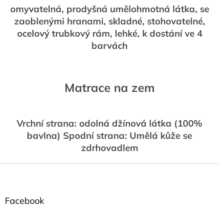
omyvatelná, prodyšná umělohmotná látka, se
a
c
zaoblenými hranami, skladné, stohovatelné,
í
ocelový trubkový rám, lehké, k dostání ve 4
p
barvách
r
v
k
y
v
Matrace na zem
ý
p
i
s
Vrchní strana: odolná džínová látka (100%
u
bavlna) Spodní strana: Umělá kůže se
zdrhovadlem
Z
á
p
a
Facebook
t