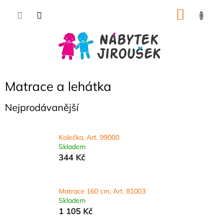
Přejít
NÁKU
na
obsah
KOŠÍK
Matrace a lehátka
Nejprodávanější
Kolečka, Art. 99000
Skladem
344 Kč
Matrace 160 cm, Art. 81003
Skladem
1 105 Kč