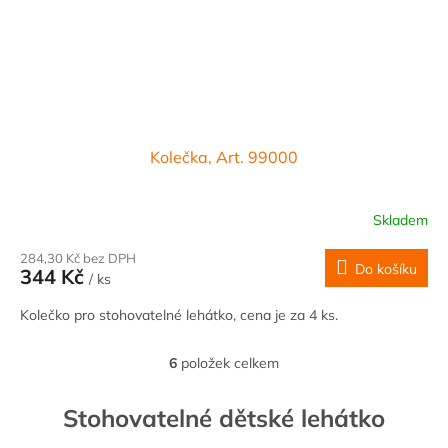
Kolečka, Art. 99000
Skladem
284,30 Kč bez DPH
Do košíku
344 Kč
/ ks
Kolečko pro stohovatelné lehátko, cena je za 4 ks.
6
položek celkem
O
v
l
Stohovatelné dětské lehátko
á
d