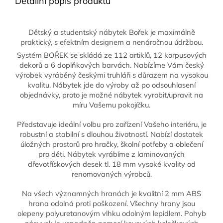
Detailní popis produktu
Dětský a studentský nábytek Bořek je maximálně
praktický, s efektním designem a nenáročnou údržbou.
Systém BOŘEK se skládá ze 112 artiklů, 12 korpusových
dekorů a 6 doplňkových barvách. Nabízíme Vám český
výrobek vyráběný českými truhláři s důrazem na vysokou
kvalitu. Nábytek jde do výroby až po odsouhlasení
objednávky, proto je možné nábytek vyrobit/upravit na
míru Vašemu pokojíčku.
Představuje ideální volbu pro zařízení Vašeho interiéru, je
robustní a stabilní s dlouhou životností. Nabízí dostatek
úložných prostorů pro hračky, školní potřeby a oblečení
pro děti. Nábytek vyrábíme z laminovaných
dřevotřískových desek tl. 18 mm vysoké kvality od
renomovaných výrobců.
Na všech významných hranách je kvalitní 2 mm ABS
hrana odolná proti poškození. Všechny hrany jsou
olepeny polyuretanovým vlhku odolným lepidlem. Pohyb