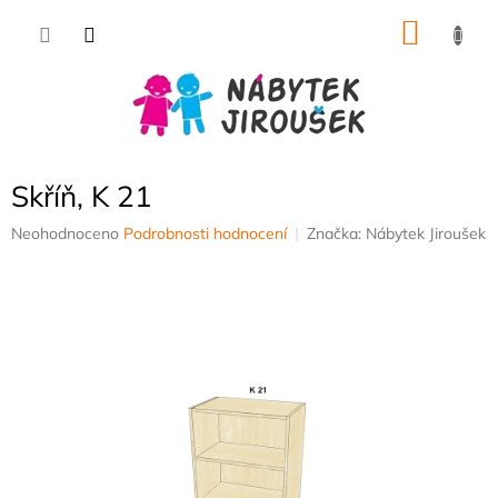
Přejít
NÁKU
na
obsah
KOŠÍK
Skříň, K 21
Průměrné
Neohodnoceno
Podrobnosti hodnocení
Značka:
Nábytek Jiroušek
hodnocení
produktu
je
0,0
z
5
hvězdiček.