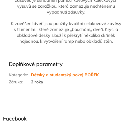
zásuvek je usnadněn pomocí kovových kolečkových
výsuvů se zarážkou, která zamezuje nechtěnému
vypadnutí zásuvky.
K zavěšení dveří jsou použity kvalitní celokovové závěsy
s tlumením, které zamezuje ,,bouchání,, dveří. Krycí a
obkladové desky slouží k překrytí několika skříněk
najednou, k vytváření ramp nebo obkladů stěn.
Doplňkové parametry
Kategorie
:
Dětský a studentský pokoj BOŘEK
Záruka
:
2 roky
Z
á
p
a
Facebook
t
í