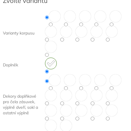
Zvolte variantu
cena:
Varianty korpusu
Doplněk
Dekory doplňkové
pro čela zásuvek,
výplně dveří, sokl a
ostatní výplně