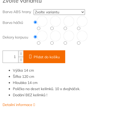
Zvolte variantu
cena:
Barva ABS hrany
Barva háčků
Dekory korpusu
Přidat do košíku
Výška
14 cm
Šířka
120
cm
Hloubka
14 cm
Polička na deset kelímků. 10 x dvojháček.
Dodání BEZ kelímků !
Detailní informace