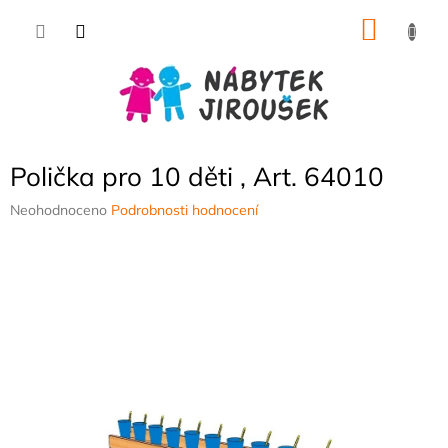
Přejít
NÁKU
na
obsah
KOŠÍK
Polička pro 10 děti , Art. 64010
Průměrné
Neohodnoceno
Podrobnosti hodnocení
hodnocení
produktu
je
0,0
z
5
hvězdiček.