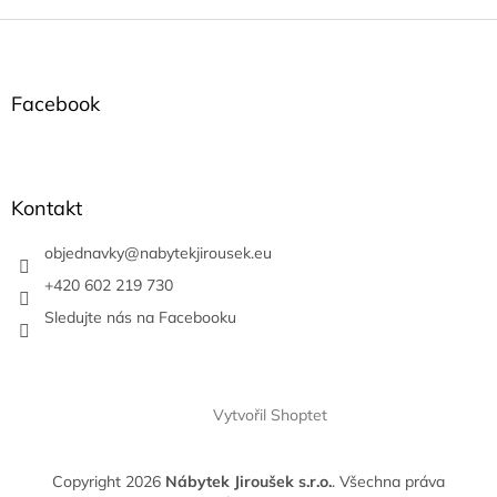
Z
á
p
a
Facebook
t
í
Kontakt
objednavky
@
nabytekjirousek.eu
+420 602 219 730
Sledujte nás na Facebooku
Vytvořil Shoptet
Copyright 2026
Nábytek Jiroušek s.r.o.
. Všechna práva