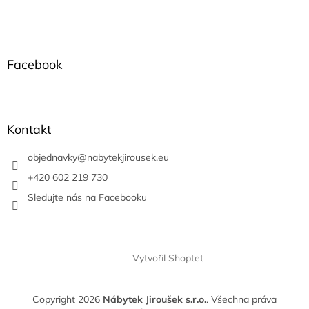
Z
á
p
a
Facebook
t
í
Kontakt
objednavky
@
nabytekjirousek.eu
+420 602 219 730
Sledujte nás na Facebooku
Vytvořil Shoptet
Copyright 2026
Nábytek Jiroušek s.r.o.
. Všechna práva