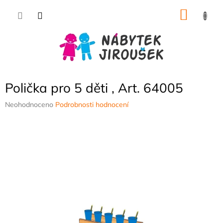
Přejít
NÁKU
na
obsah
KOŠÍK
Polička pro 5 děti , Art. 64005
Průměrné
Neohodnoceno
Podrobnosti hodnocení
hodnocení
produktu
je
0,0
z
5
hvězdiček.