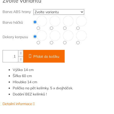
Zvolte variantu
cena:
Barva ABS hrany
Barva háčků
Dekory korpusu
Přidat do košíku
Výška
14 cm
Šířka
60
cm
Hloubka
14 cm
Polička na pět kelímky. 5 x dvojháček.
Dodání BEZ kelímků !
Detailní informace