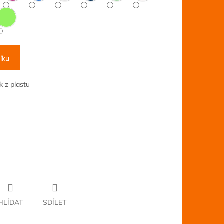
íku
k z plastu
HLÍDAT
SDÍLET