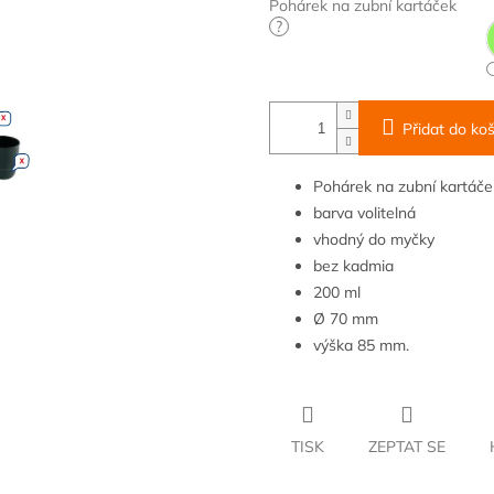
Pohárek na zubní kartáček
?
Přidat do koš
Pohárek na zubní kartáče
barva volitelná
vhodný do myčky
bez kadmia
200 ml
Ø 70 mm
výška 85 mm.
TISK
ZEPTAT SE