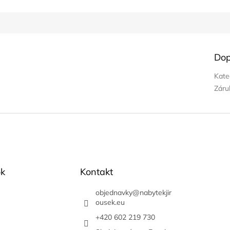
Dop
Kate
Záru
k
Kontakt
objednavky
@
nabytekjir
ousek.eu
+420 602 219 730