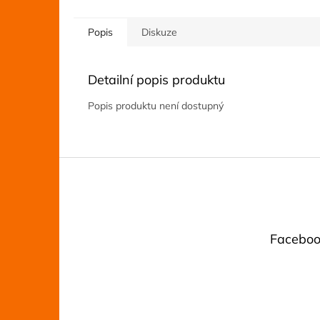
Popis
Diskuze
Detailní popis produktu
Popis produktu není dostupný
Z
á
p
a
t
Faceboo
í