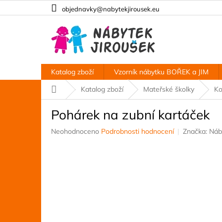
Přejít
objednavky@nabytekjirousek.eu
na
obsah
Katalog zboží
Vzorník nábytku BOŘEK a JIM
Domů
Katalog zboží
Mateřské školky
Ko
Pohárek na zubní kartáček
Průměrné
Neohodnoceno
Podrobnosti hodnocení
Značka:
Náb
hodnocení
produktu
je
0,0
z
5
hvězdiček.