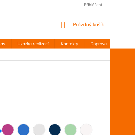
Přihlášení
NÁKUPNÍ
Prázdný košík
KOŠÍK
nás
Ukázka realizací
Kontakty
Doprava
Obchodn