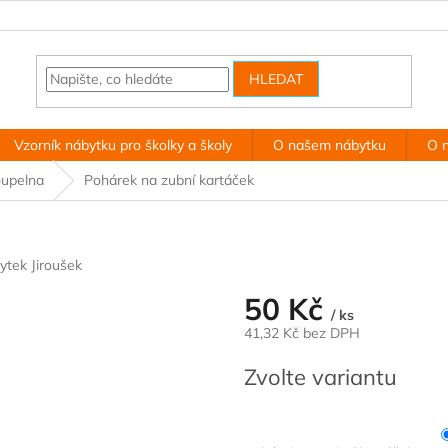
HLEDAT
Vzorník nábytku pro školky a školy
O našem nábytku
O 
upelna
Pohárek na zubní kartáček
ytek Jiroušek
50 Kč
/ ks
41,32 Kč bez DPH
Měrná
Zvolte variantu
cena: