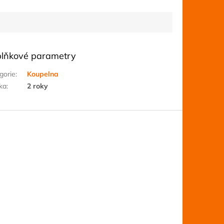
lňkové parametry
gorie
:
Koupelna
ka
:
2 roky