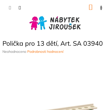
Přejít
NÁKU
na
obsah
KOŠÍK
Polička pro 13 dětí, Art. SA 03940
Průměrné
Neohodnoceno
Podrobnosti hodnocení
hodnocení
produktu
je
0,0
z
5
hvězdiček.