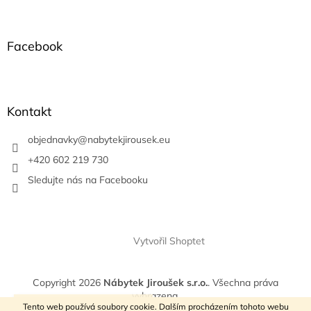
á
p
a
Facebook
t
í
Kontakt
objednavky
@
nabytekjirousek.eu
+420 602 219 730
Sledujte nás na Facebooku
Vytvořil Shoptet
Copyright 2026
Nábytek Jiroušek s.r.o.
. Všechna práva
vyhrazena.
VÍTEJTE V NAŠEM E-SHOPU
Tento web používá soubory cookie. Dalším procházením tohoto webu