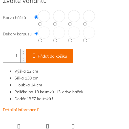
Zvolte variantu
cena:
Barva háčků
Dekory korpusu
Přidat do košíku
Výška
12 cm
Šířka
130
cm
Hloubka
14 cm
Polička na 13 kelímků. 13 x dvojháček.
Dodání BEZ kelímků !
Detailní informace