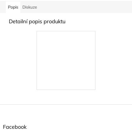
Popis
Diskuze
Detailní popis produktu
Z
á
p
a
Facebook