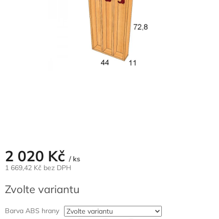
2 020 Kč
/ ks
1 669,42 Kč bez DPH
Měrná
Zvolte variantu
cena:
Barva ABS hrany