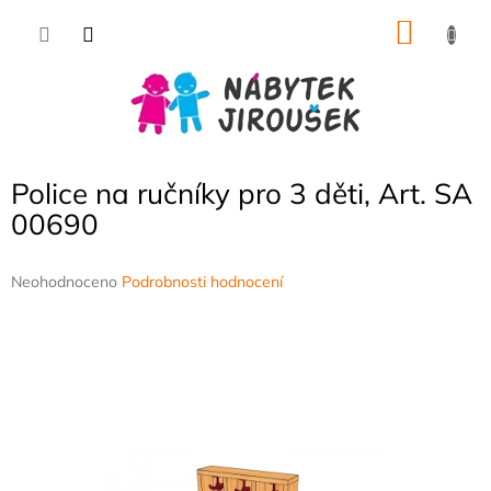
Přejít
NÁKU
na
obsah
KOŠÍK
Police na ručníky pro 3 děti, Art. SA
00690
Průměrné
Neohodnoceno
Podrobnosti hodnocení
hodnocení
produktu
je
0,0
z
5
hvězdiček.