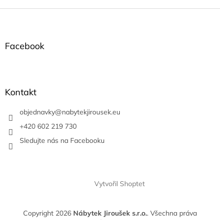
Z
á
p
a
Facebook
t
í
Kontakt
objednavky
@
nabytekjirousek.eu
+420 602 219 730
Sledujte nás na Facebooku
Vytvořil Shoptet
Copyright 2026
Nábytek Jiroušek s.r.o.
. Všechna práva