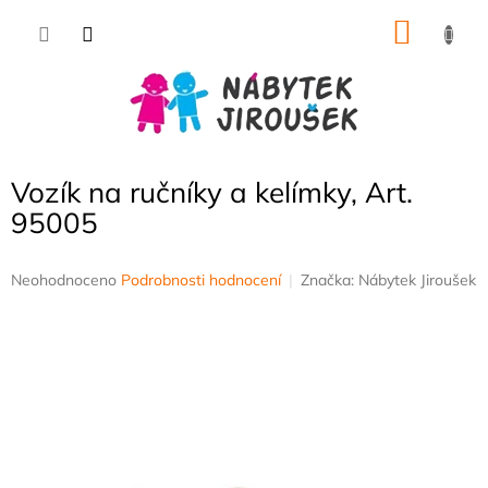
Přejít
NÁKU
na
obsah
KOŠÍK
Vozík na ručníky a kelímky, Art.
95005
Průměrné
Neohodnoceno
Podrobnosti hodnocení
Značka:
Nábytek Jiroušek
hodnocení
produktu
je
0,0
z
5
hvězdiček.