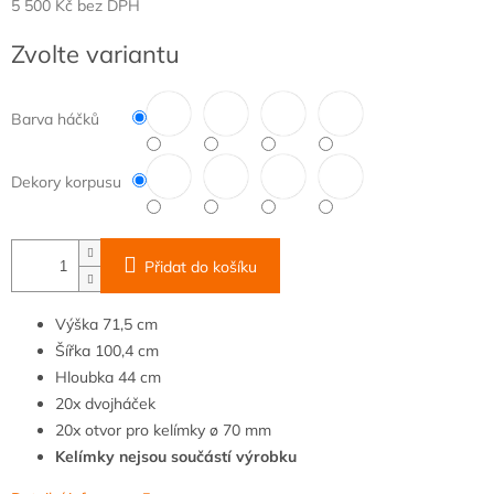
5 500 Kč bez DPH
Měrná
Zvolte variantu
cena:
Barva háčků
Dekory korpusu
Přidat do košíku
Výška
71,5 cm
Šířka
100,4
cm
Hloubka
44
cm
20x dvojháček
20x otvor pro kelímky
ø 70 mm
Kelímky nejsou součástí výrobku