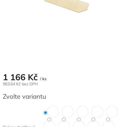
1 166 Kč
/ ks
963,64 Kč bez DPH
Měrná
Zvolte variantu
cena: