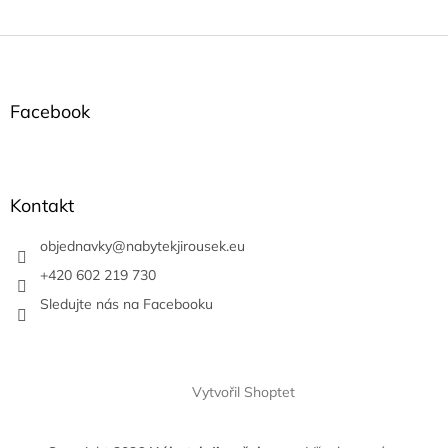
Z
á
p
a
Facebook
t
í
Kontakt
objednavky
@
nabytekjirousek.eu
+420 602 219 730
Sledujte nás na Facebooku
Vytvořil Shoptet