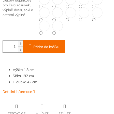
Dekory doplňkové
pro čela zásuvek,
výplně dveří, sokl a
ostatní výplně
Přidat do košíku
Výška
1,8 cm
Šířka
192
cm
Hloubka
42 cm
Detailní informace
ZEPTAT SE
HLÍDAT
SDÍLET