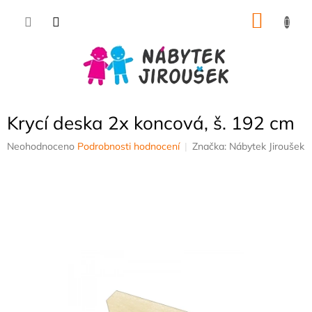
Přejít
NÁKU
na
obsah
KOŠÍK
Krycí deska 2x koncová, š. 192 cm
Průměrné
Neohodnoceno
Podrobnosti hodnocení
Značka:
Nábytek Jiroušek
hodnocení
produktu
je
0,0
z
5
hvězdiček.