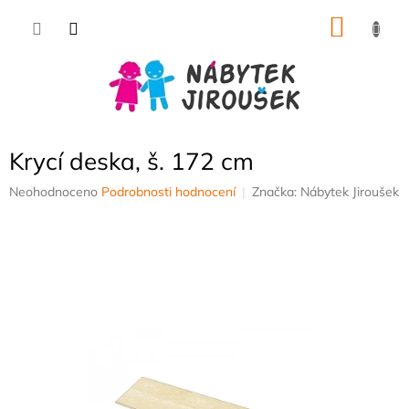
Přejít
NÁKU
na
obsah
KOŠÍK
Krycí deska, š. 172 cm
Průměrné
Neohodnoceno
Podrobnosti hodnocení
Značka:
Nábytek Jiroušek
hodnocení
produktu
je
0,0
z
5
hvězdiček.