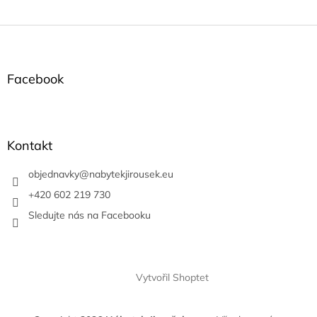
Z
á
p
a
Facebook
t
í
Kontakt
objednavky
@
nabytekjirousek.eu
+420 602 219 730
Sledujte nás na Facebooku
Vytvořil Shoptet