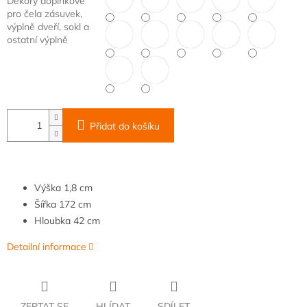
Dekory doplňkové
pro čela zásuvek,
výplně dveří, sokl a
ostatní výplně
Přidat do košíku
Výška
1,8 cm
Šířka
172
cm
Hloubka
42 cm
Detailní informace
ZEPTAT SE
HLÍDAT
SDÍLET