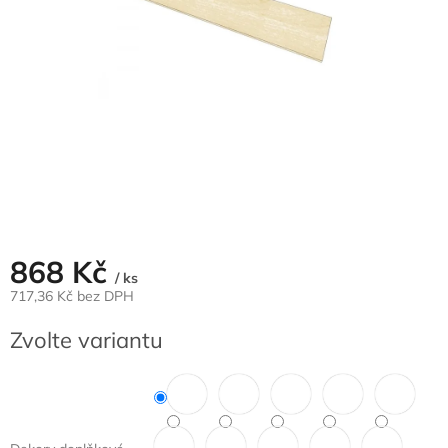
868 Kč
/ ks
717,36 Kč bez DPH
Měrná
Zvolte variantu
cena: