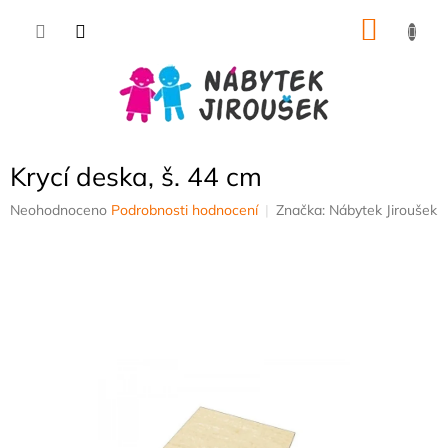
Přejít
NÁKU
na
obsah
KOŠÍK
Krycí deska, š. 44 cm
Průměrné
Neohodnoceno
Podrobnosti hodnocení
Značka:
Nábytek Jiroušek
hodnocení
produktu
je
0,0
z
5
hvězdiček.