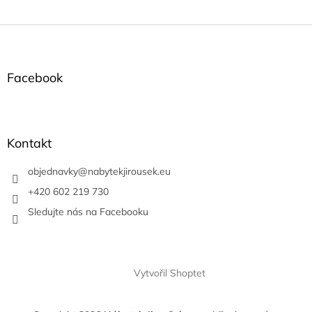
Z
á
p
a
Facebook
t
í
Kontakt
objednavky
@
nabytekjirousek.eu
+420 602 219 730
Sledujte nás na Facebooku
Vytvořil Shoptet