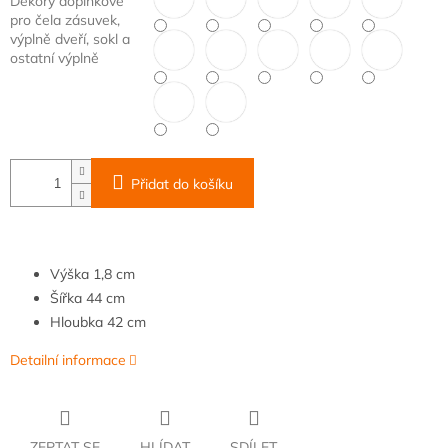
Dekory doplňkové
pro čela zásuvek,
výplně dveří, sokl a
ostatní výplně
Přidat do košíku
Výška
1,8 cm
Šířka
44 cm
Hloubka
42 cm
Detailní informace
ZEPTAT SE
HLÍDAT
SDÍLET