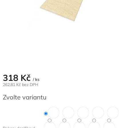
318 Kč
/ ks
262,81 Kč bez DPH
Měrná
Zvolte variantu
cena: