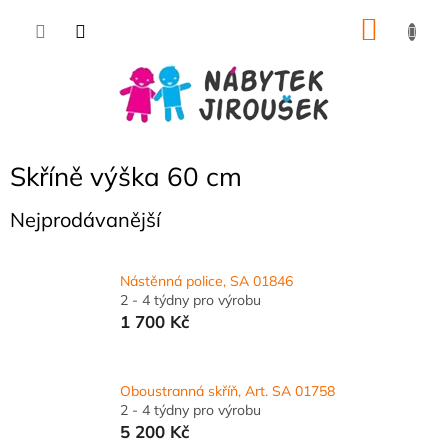
Přejít
NÁKU
na
obsah
KOŠÍK
Skříně výška 60 cm
Nejprodávanější
Nástěnná police, SA 01846
2 - 4 týdny pro výrobu
1 700 Kč
Oboustranná skříň, Art. SA 01758
2 - 4 týdny pro výrobu
5 200 Kč