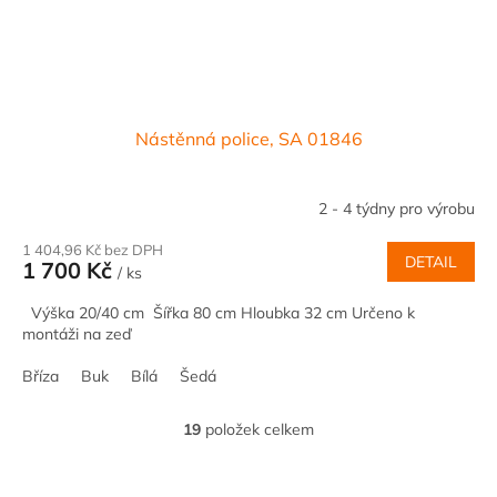
Nástěnná police, SA 01846
2 - 4 týdny pro výrobu
1 404,96 Kč bez DPH
DETAIL
1 700 Kč
/ ks
Výška 20/40 cm Šířka 80 cm Hloubka 32 cm Určeno k
montáži na zeď
Bříza
Buk
Bílá
Šedá
19
položek celkem
O
v
l