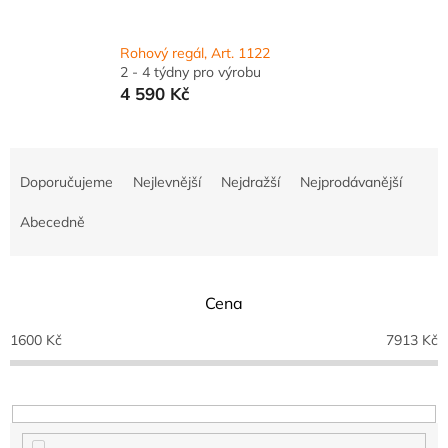
Rohový regál, Art. 1122
2 - 4 týdny pro výrobu
4 590 Kč
Ř
a
Doporučujeme
Nejlevnější
Nejdražší
Nejprodávanější
z
e
Abecedně
n
í
p
Cena
r
o
1600
Kč
7913
Kč
d
u
k
t
ů