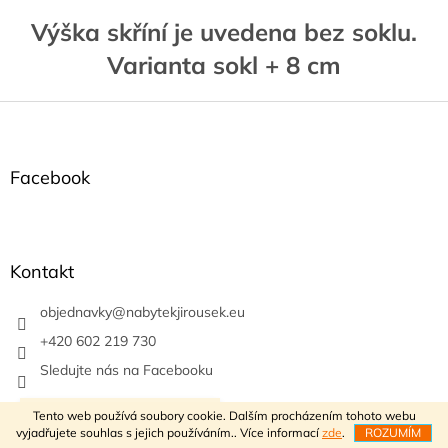
á
d
Výška skříní je uvedena bez soklu.
a
Varianta sokl + 8 cm
c
í
p
Z
r
á
v
p
k
a
y
Facebook
v
t
ý
í
p
i
s
Kontakt
u
objednavky
@
nabytekjirousek.eu
+420 602 219 730
Sledujte nás na Facebooku
VÍTEJTE V NAŠEM E-SHOPU
Tento web používá soubory cookie. Dalším procházením tohoto webu
vyjadřujete souhlas s jejich používáním.. Více informací
zde
.
ROZUMÍM