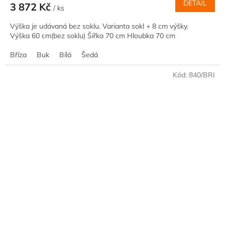
DETAIL
3 872 Kč
/ ks
Výška je udávaná bez soklu. Varianta sokl + 8 cm výšky.
Výška 60 cm(bez soklu) Šířka 70 cm Hloubka 70 cm
Bříza
Buk
Bílá
Šedá
Kód:
840/BRI