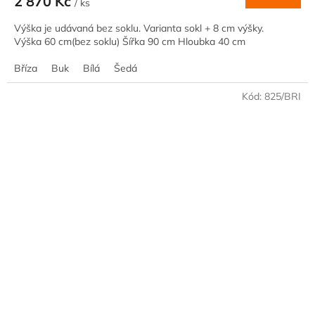
2 870 Kč
/ ks
Výška je udávaná bez soklu. Varianta sokl + 8 cm výšky.
Výška 60 cm(bez soklu) Šířka 90 cm Hloubka 40 cm
Bříza
Buk
Bílá
Šedá
Kód:
825/BRI