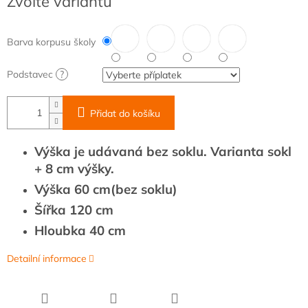
Zvolte variantu
cena:
Barva korpusu školy
Podstavec
?
Přidat do košíku
Výška je udávaná bez soklu. Varianta sokl
+ 8 cm výšky.
Výška 60 cm(bez soklu)
Šířka 120 cm
Hloubka 40 cm
Detailní informace