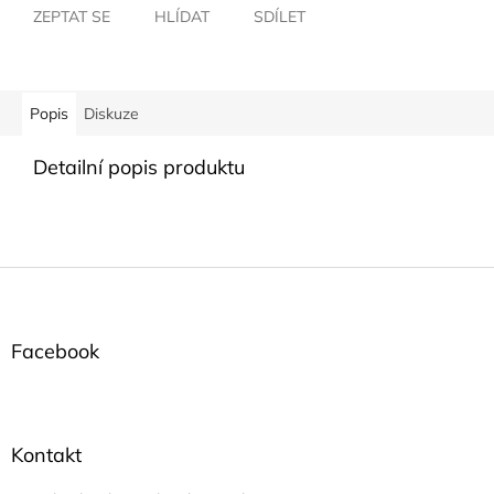
ZEPTAT SE
HLÍDAT
SDÍLET
Popis
Diskuze
Detailní popis produktu
Z
á
p
a
Facebook
t
í
Kontakt