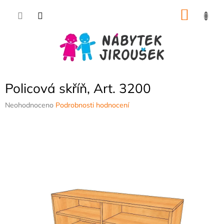
Přejít
NÁKU
na
obsah
KOŠÍK
Policová skříň, Art. 3200
Průměrné
Neohodnoceno
Podrobnosti hodnocení
hodnocení
produktu
je
0,0
z
5
hvězdiček.