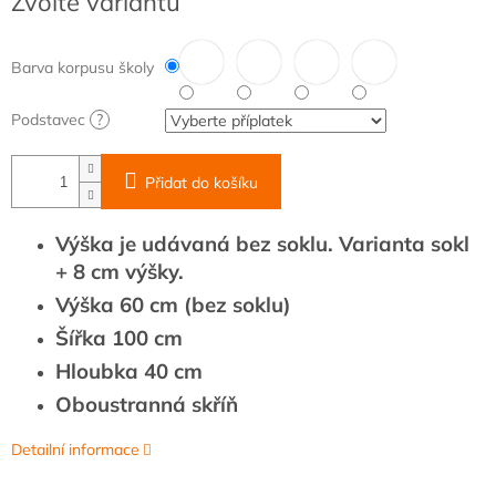
Zvolte variantu
cena:
Barva korpusu školy
Podstavec
?
Přidat do košíku
Výška je udávaná bez soklu. Varianta sokl
+ 8 cm výšky.
Výška 60 cm (bez soklu)
Šířka 100 cm
Hloubka 40 cm
Oboustranná skříň
Detailní informace