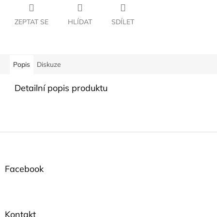
ZEPTAT SE
HLÍDAT
SDÍLET
Popis
Diskuze
Detailní popis produktu
Z
á
p
a
Facebook
t
í
Kontakt