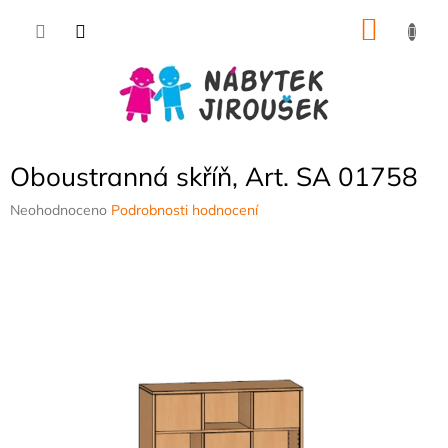
Přejít
NÁKU
na
obsah
KOŠÍK
Oboustranná skříň, Art. SA 01758
Průměrné
Neohodnoceno
Podrobnosti hodnocení
hodnocení
produktu
je
0,0
z
5
hvězdiček.