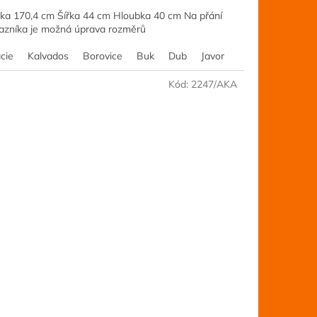
ka 170,4 cm Šířka 44 cm Hloubka 40 cm Na přání
azníka je možná úprava rozměrů
cie
Ořech
Kalvados
Šedá
Borovice
Jilm
Třešeň
Buk
Dub
Javor
Olše
Ořech
Kód:
2247/AKA