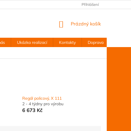
Přihlášení
NÁKUPNÍ
Prázdný košík
KOŠÍK
nás
Ukázka realizací
Kontakty
Doprava
Obchodn
Regál policový, X 111
2 - 4 týdny pro výrobu
6 673 Kč