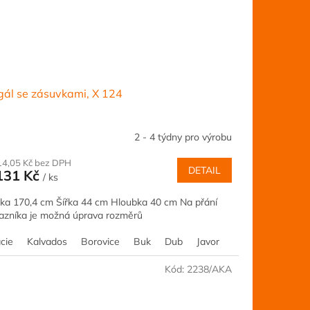
ál se zásuvkami, X 124
2 - 4 týdny pro výrobu
14,05 Kč bez DPH
DETAIL
131 Kč
/ ks
ka 170,4 cm Šířka 44 cm Hloubka 40 cm Na přání
azníka je možná úprava rozměrů
cie
Ořech
Kalvados
Šedá
Borovice
Jilm
Třešeň
Buk
Dub
Javor
Olše
Ořech
Kód:
2238/AKA