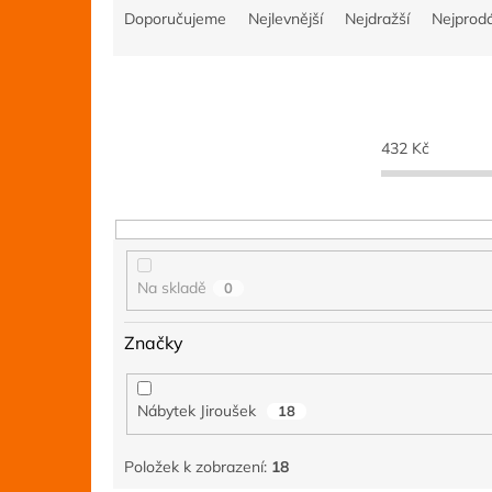
a
Doporučujeme
Nejlevnější
Nejdražší
Nejprodá
z
e
n
í
p
432
Kč
r
o
d
u
k
t
Na skladě
0
ů
Značky
Nábytek Jiroušek
18
Položek k zobrazení:
18