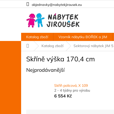
Přejít
objednavky@nabytekjirousek.eu
na
obsah
Katalog zboží
Vzorník nábytku BOŘEK a JIM
Domů
Katalog zboží
Sektorový nábytek JIM 5
Skříně výška 170,4 cm
Nejprodávanější
Skříň policová, X 109
2 - 4 týdny pro výrobu
6 554 Kč
Ř