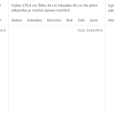
í
Výška 170,4 cm Šířka 44 cm Hloubka 40 cm Na přání
Výš
zákazníka je možná úprava rozměrů
zák
r
Olše
Akácie
Ořech
Kalvados
Šedá
Borovice
Jilm
Třešeň
Buk
Dub
Javor
Olše
Aká
AKA
Kód:
2244/AKA