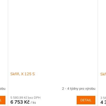
Skříň, X 125 S
Skř
robu
2 - 4 týdny pro výrobu
5 580,99 Kč bez DPH
3 5
L
DETAIL
6 753 Kč
4 
/ ks