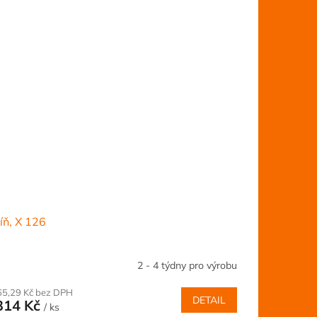
íň, X 126
2 - 4 týdny pro výrobu
65,29 Kč bez DPH
DETAIL
314 Kč
/ ks