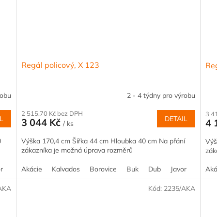
Regál policový, X 123
Reg
robu
2 - 4 týdny pro výrobu
2 515,70 Kč bez DPH
3 4
L
DETAIL
3 044 Kč
4 
/ ks
0
Výška 170,4 cm Šířka 44 cm Hloubka 40 cm Na přání
Výš
zákazníka je možná úprava rozměrů
zák
r
Olše
Akácie
Ořech
Kalvados
Šedá
Borovice
Jilm
Třešeň
Buk
Dub
Javor
Olše
Aká
AKA
Kód:
2235/AKA