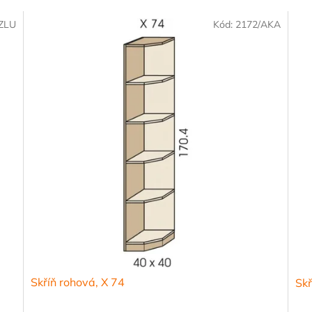
/ZLU
Kód:
2172/AKA
Skříň rohová, X 74
Skř