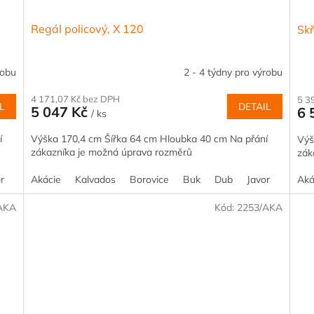
Regál policový, X 120
Skř
robu
2 - 4 týdny pro výrobu
4 171,07 Kč bez DPH
5 3
L
DETAIL
5 047 Kč
6 
/ ks
í
Výška 170,4 cm Šířka 64 cm Hloubka 40 cm Na přání
Výš
zákazníka je možná úprava rozměrů
zák
r
Olše
Akácie
Ořech
Kalvados
Šedá
Borovice
Jilm
Třešeň
Buk
Dub
Javor
Olše
Aká
AKA
Kód:
2253/AKA