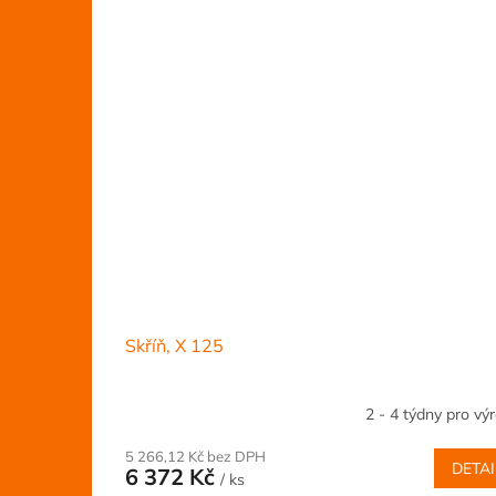
Skříň, X 125
2 - 4 týdny pro vý
5 266,12 Kč bez DPH
DETAI
6 372 Kč
/ ks