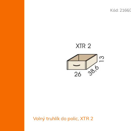
V
Kód:
2166
ý
p
i
s
p
r
o
d
u
k
t
ů
Volný truhlík do polic, XTR 2