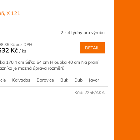
íň, X 121
2 - 4 týdny pro výrobu
98,35 Kč bez DPH
DETAIL
532 Kč
/ ks
ka 170,4 cm Šířka 64 cm Hloubka 40 cm Na přání
azníka je možná úprava rozměrů
cie
Ořech
Kalvados
Šedá
Borovice
Jilm
Třešeň
Buk
Dub
Javor
Olše
Ořech
Kód:
2256/AKA