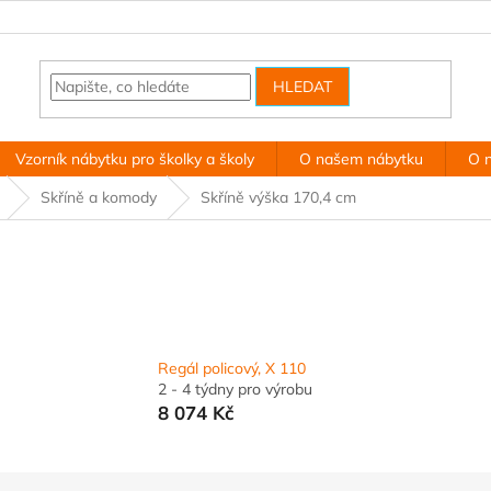
HLEDAT
Vzorník nábytku pro školky a školy
O našem nábytku
O 
Skříně a komody
Skříně výška 170,4 cm
Regál policový, X 110
2 - 4 týdny pro výrobu
8 074 Kč