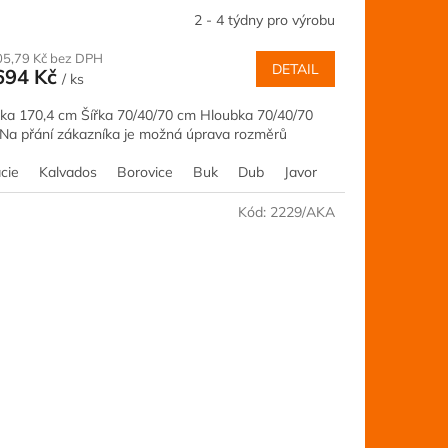
2 - 4 týdny pro výrobu
05,79 Kč bez DPH
DETAIL
694 Kč
/ ks
ka 170,4 cm Šířka 70/40/70 cm Hloubka 70/40/70
Na přání zákazníka je možná úprava rozměrů
cie
Olše
Ořech
Kalvados
Ořech
Šedá
Šedá
Borovice
Jilm
Jilm
Třešeň
Buk
Třešeň
Dub
Růžová
Javor
Olše
Ořech
Kód:
2229/AKA