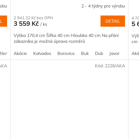
robu
2 - 4 týdny pro výrobu
2 941,32 Kč bez DPH
4 7
L
DETAIL
3 559 Kč
5 
/ ks
Výška 170,4 cm Šířka 40 cm Hloubka 40 cm Na přání
Výš
zákazníka je možná úprava rozměrů
cm 
ělený smrk
Akácie
Akácie
Kalvados
Kalvados
Borovice
Borovice
Buk
Buk
Dub
Dub
Javor
Javor
Olše
Aká
AKA
Kód:
2226/AKA