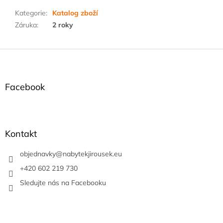
Kategorie
:
Katalog zboží
Záruka
:
2 roky
Z
á
p
a
Facebook
t
í
Kontakt
objednavky
@
nabytekjirousek.eu
+420 602 219 730
Sledujte nás na Facebooku