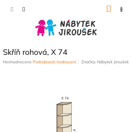
Přejít
NÁKU
na
obsah
KOŠÍK
Skříň rohová, X 74
Průměrné
Neohodnoceno
Podrobnosti hodnocení
Značka:
Nábytek Jiroušek
hodnocení
produktu
je
0,0
z
5
hvězdiček.