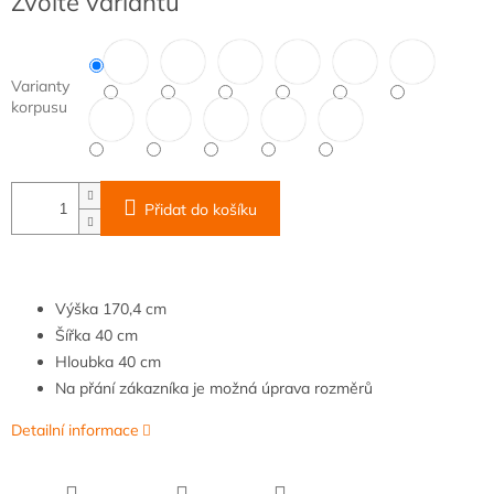
Zvolte variantu
cena:
Varianty
korpusu
Přidat do košíku
Výška
170,4 cm
Šířka
40 cm
Hloubka
40 cm
Na přání zákazníka je možná úprava rozměrů
Detailní informace