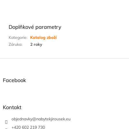
Doplňkové parametry
Kategorie
:
Katalog zboží
Záruka
:
2 roky
Z
á
p
a
Facebook
t
í
Kontakt
objednavky
@
nabytekjirousek.eu
+420 602 219 730