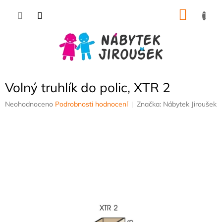
Přejít
NÁKU
na
obsah
KOŠÍK
Volný truhlík do polic, XTR 2
Průměrné
Neohodnoceno
Podrobnosti hodnocení
Značka:
Nábytek Jiroušek
hodnocení
produktu
je
0,0
z
5
hvězdiček.