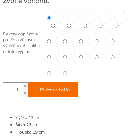
Zvolte variantu
cena:
Dekory doplňkové
pro čela zásuvek,
výplně dveří, sokl a
ostatní výplně
Přidat do košíku
Výška
13 cm
Šířka
26 cm
Hloubka
39 cm