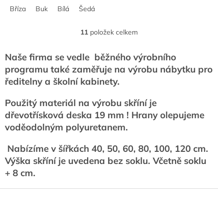
Bříza
Buk
Bílá
Šedá
11
položek celkem
O
v
l
Naše firma se vedle běžného výrobního
á
programu také zaměřuje na výrobu nábytku pro
d
ředitelny a školní kabinety.
a
c
í
Použitý materiál na výrobu skříní je
p
dřevotřísková deska 19 mm ! Hrany olepujeme
r
voděodolným polyuretanem.
v
k
y
Nabízíme v šířkách 40, 50, 60, 80, 100, 120 cm.
v
Výška skříní je uvedena bez soklu. Včetně soklu
ý
+ 8 cm.
p
i
Z
s
u
á
p