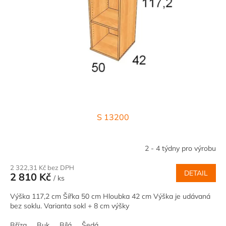
u
k
t
ů
S 13200
2 - 4 týdny pro výrobu
2 322,31 Kč bez DPH
DETAIL
2 810 Kč
/ ks
Výška 117,2 cm Šířka 50 cm Hloubka 42 cm Výška je udávaná
bez soklu. Varianta sokl + 8 cm výšky
Bříza
Buk
Bílá
Šedá