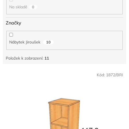
Na skladě
0
Značky
Nábytek Jiroušek
10
Položek k zobrazení:
11
V
Kód:
1872/BRI
ý
p
i
s
p
r
o
d