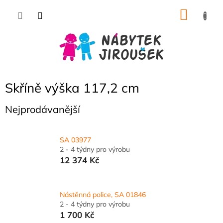
Přejít
NÁKU
na
obsah
KOŠÍK
Skříně výška 117,2 cm
Nejprodávanější
SA 03977
2 - 4 týdny pro výrobu
12 374 Kč
Nástěnná police, SA 01846
2 - 4 týdny pro výrobu
1 700 Kč