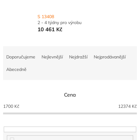
S 13408
2 - 4 týdny pro výrobu
10 461 Kč
Ř
a
Doporučujeme
Nejlevnější
Nejdražší
Nejprodávanější
z
e
Abecedně
n
í
p
Cena
r
o
1700
Kč
12374
Kč
d
u
k
t
ů