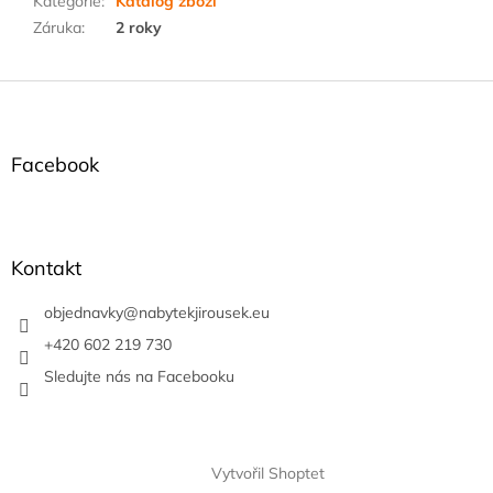
Kategorie
:
Katalog zboží
Záruka
:
2 roky
Z
á
p
a
Facebook
t
í
Kontakt
objednavky
@
nabytekjirousek.eu
+420 602 219 730
Sledujte nás na Facebooku
Vytvořil Shoptet