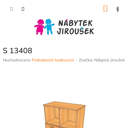
Přejít
NÁKU
na
obsah
KOŠÍK
S 13408
Průměrné
Neohodnoceno
Podrobnosti hodnocení
Značka:
Nábytek Jiroušek
hodnocení
produktu
je
0,0
z
5
hvězdiček.