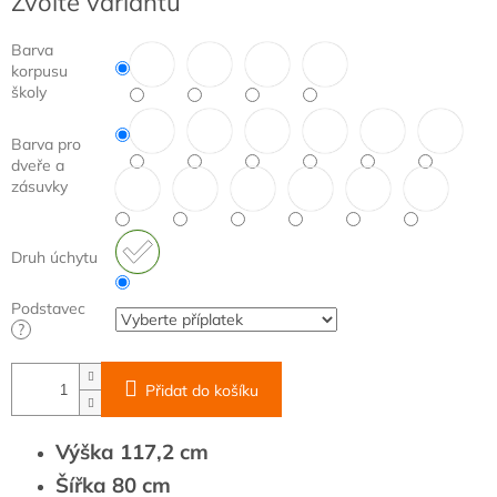
Zvolte variantu
cena:
Barva
korpusu
školy
Barva pro
dveře a
zásuvky
Druh úchytu
Podstavec
?
Přidat do košíku
Výška 117,2 cm
Šířka 80 cm