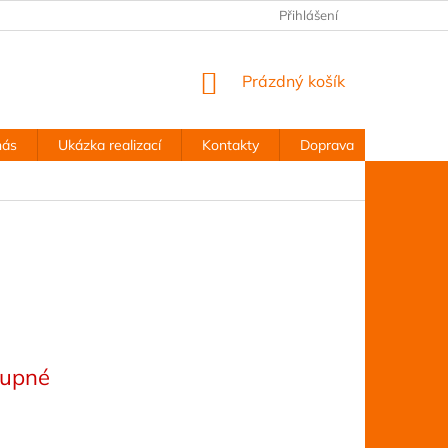
Přihlášení
NÁKUPNÍ
Prázdný košík
KOŠÍK
nás
Ukázka realizací
Kontakty
Doprava
Obchodn
tupné