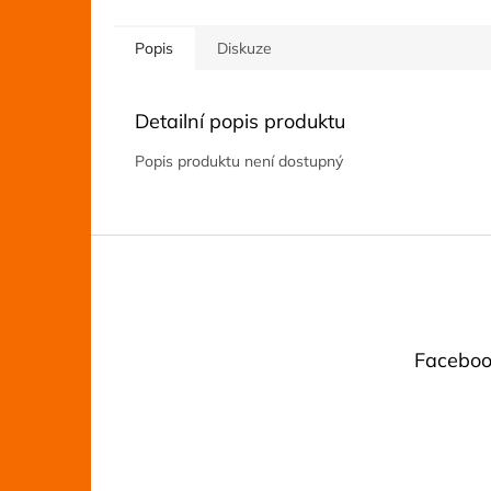
Popis
Diskuze
Detailní popis produktu
Popis produktu není dostupný
Z
á
p
a
t
Faceboo
í