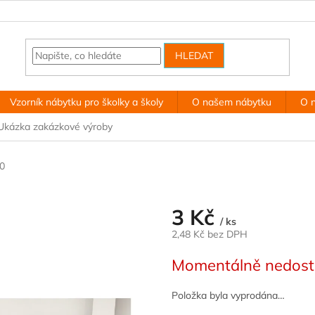
HLEDAT
Vzorník nábytku pro školky a školy
O našem nábytku
O 
Ukázka zakázkové výroby
0
3 Kč
/ ks
2,48 Kč bez DPH
Měrná
Momentálně nedos
cena:
Položka byla vyprodána…