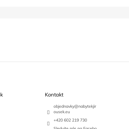
k
Kontakt
objednavky
@
nabytekjir
ousek.eu
+420 602 219 730
Sledujte nás na Facebo