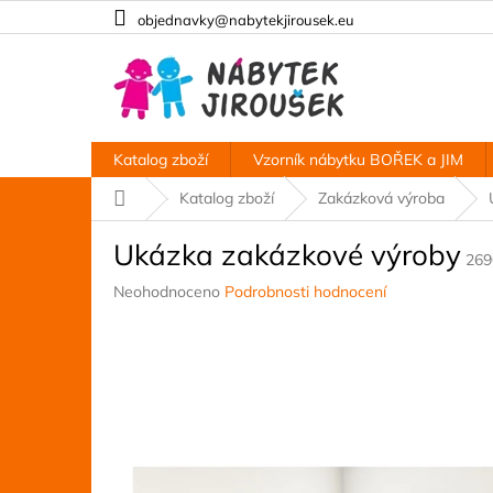
Přejít
objednavky@nabytekjirousek.eu
na
obsah
Katalog zboží
Vzorník nábytku BOŘEK a JIM
Domů
Katalog zboží
Zakázková výroba
Ukázka zakázkové výroby
269
Průměrné
Neohodnoceno
Podrobnosti hodnocení
hodnocení
produktu
je
0,0
z
5
hvězdiček.