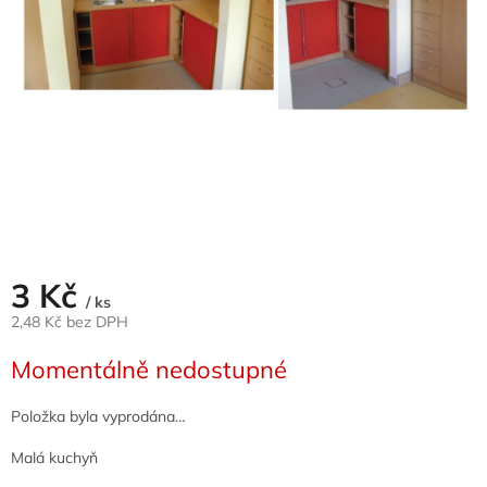
3 Kč
/ ks
2,48 Kč bez DPH
Měrná
Momentálně nedostupné
cena:
Položka byla vyprodána…
Malá kuchyň