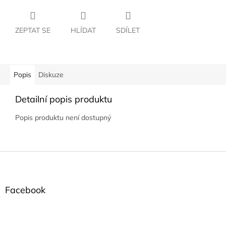
ZEPTAT SE
HLÍDAT
SDÍLET
Popis
Diskuze
Detailní popis produktu
Popis produktu není dostupný
Z
á
p
a
Facebook
t
í