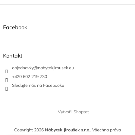
Z
á
p
a
Facebook
t
í
Kontakt
objednavky
@
nabytekjirousek.eu
+420 602 219 730
Sledujte nás na Facebooku
Vytvořil Shoptet
Copyright 2026
Nábytek Jiroušek s.r.o.
. Všechna práva