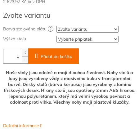
2 623,97 Kč
bez DPH
Měrná
Zvolte variantu
cena:
Barva stolového plátu
?
Výška stolu
Přidat do košíku
Naše stoly jsou odolné a mají dlouhou životnost. Nohy stolů a
luby jsou vyrobeny vždy z masivního buku v transparentní
barvě. Desky stolů (barva korpusu) jsou vyrobeny z lamino
třískových desek. Hrany stolů jsou opatřeny 2 mm ABS hranou,
lepenou polyuretanem, který má velmi vysokou pevnost a
odolnost proti vlhku. Všechny nohy mají plastové kluzáky.
Detailní informace