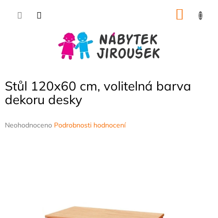
Přejít
NÁKU
na
obsah
KOŠÍK
Stůl 120x60 cm, volitelná barva
dekoru desky
Průměrné
Neohodnoceno
Podrobnosti hodnocení
hodnocení
produktu
je
0,0
z
5
hvězdiček.