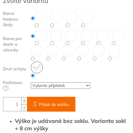
Zvolte variantu
cena:
Barva
korpusu
školy
Barva pro
dveře a
zásuvky
Druh úchytu
Podstavec
?
Přidat do košíku
Výška je udávaná bez soklu. Varianta sokl
+ 8 cm výšky