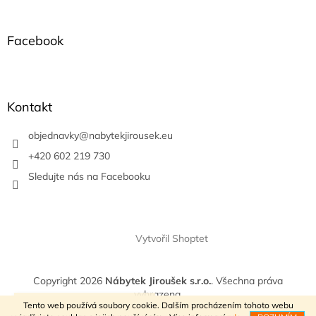
á
p
a
Facebook
t
í
Kontakt
objednavky
@
nabytekjirousek.eu
+420 602 219 730
Sledujte nás na Facebooku
Vytvořil Shoptet
Copyright 2026
Nábytek Jiroušek s.r.o.
. Všechna práva
vyhrazena.
VÍTEJTE V NAŠEM E-SHOPU
Tento web používá soubory cookie. Dalším procházením tohoto webu