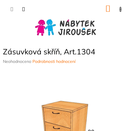
Přejít
NÁKU
na
obsah
KOŠÍK
Zásuvková skříň, Art.1304
Průměrné
Neohodnoceno
Podrobnosti hodnocení
hodnocení
produktu
je
0,0
z
5
hvězdiček.