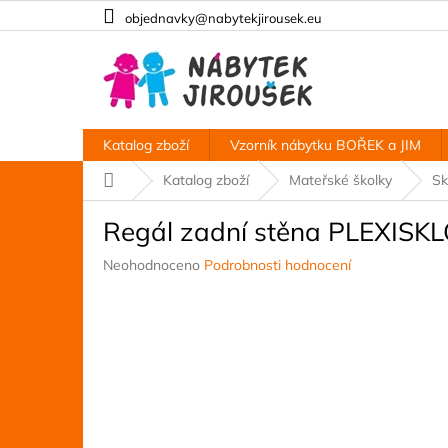
Přejít
objednavky@nabytekjirousek.eu
na
obsah
Katalog zboží
Vzorník nábytku BOŘEK a JIM
Domů
Katalog zboží
Mateřské školky
Sk
Regál zadní stěna PLEXISKL
Průměrné
Neohodnoceno
Podrobnosti hodnocení
hodnocení
produktu
je
0,0
z
5
hvězdiček.