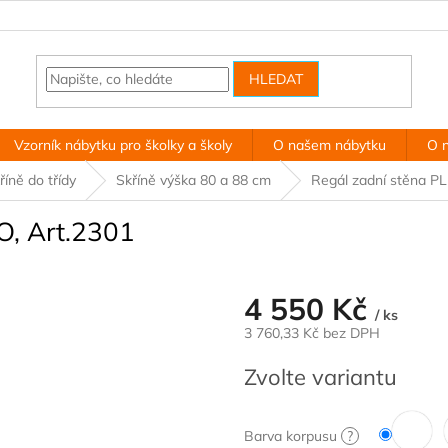
HLEDAT
Vzorník nábytku pro školky a školy
O našem nábytku
O 
říně do třídy
Skříně výška 80 a 88 cm
Regál zadní stěna P
O, Art.2301
4 550 Kč
/ ks
3 760,33 Kč
bez DPH
Měrná
Zvolte variantu
cena:
Barva korpusu
?