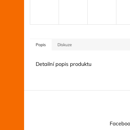
Popis
Diskuze
Detailní popis produktu
Z
á
p
a
t
Faceboo
í