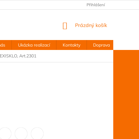
Přihlášení
NÁKUPNÍ
Prázdný košík
KOŠÍK
nás
Ukázka realizací
Kontakty
Doprava
Obchodn
LEXISKLO, Art.2301