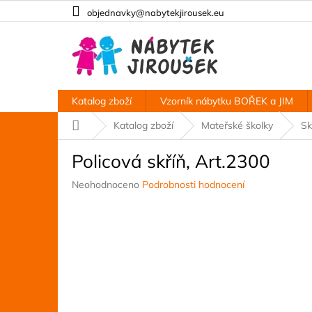
Přejít
objednavky@nabytekjirousek.eu
na
obsah
Katalog zboží
Vzorník nábytku BOŘEK a JIM
Domů
Katalog zboží
Mateřské školky
Sk
Policová skříň, Art.2300
Průměrné
Neohodnoceno
Podrobnosti hodnocení
hodnocení
produktu
je
0,0
z
5
hvězdiček.