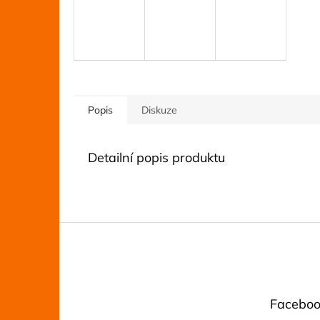
Popis
Diskuze
Detailní popis produktu
Z
á
p
a
t
Faceboo
í