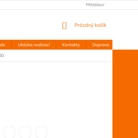
Přihlášení
NÁKUPNÍ
Prázdný košík
KOŠÍK
nás
Ukázka realizací
Kontakty
Doprava
Obchodn
00