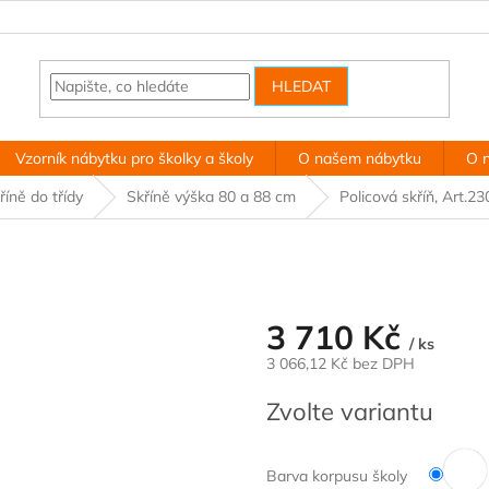
HLEDAT
Vzorník nábytku pro školky a školy
O našem nábytku
O 
říně do třídy
Skříně výška 80 a 88 cm
Policová skříň, Art.23
3 710 Kč
/ ks
3 066,12 Kč
bez DPH
Měrná
Zvolte variantu
cena:
Barva korpusu školy