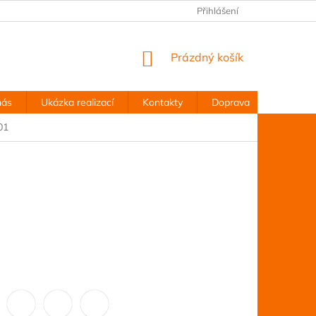
Přihlášení
NÁKUPNÍ
Prázdný košík
KOŠÍK
nás
Ukázka realizací
Kontakty
Doprava
Obchodn
01