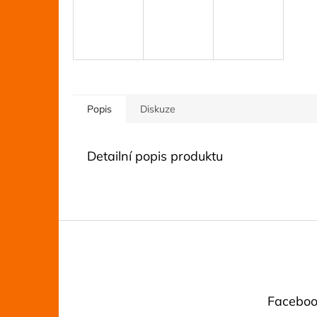
Popis
Diskuze
Detailní popis produktu
Z
á
p
a
t
Faceboo
í