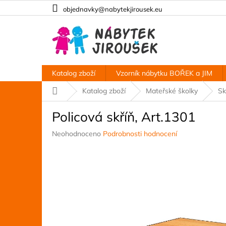
Přejít
objednavky@nabytekjirousek.eu
na
obsah
Katalog zboží
Vzorník nábytku BOŘEK a JIM
Domů
Katalog zboží
Mateřské školky
Sk
Policová skříň, Art.1301
Průměrné
Neohodnoceno
Podrobnosti hodnocení
hodnocení
produktu
je
0,0
z
5
hvězdiček.