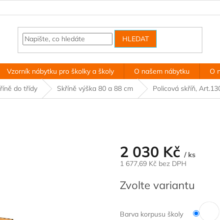
HLEDAT
Vzorník nábytku pro školky a školy
O našem nábytku
O 
říně do třídy
Skříně výška 80 a 88 cm
Policová skříň, Art.13
2 030 Kč
/ ks
1 677,69 Kč
bez DPH
Měrná
Zvolte variantu
cena:
Barva korpusu školy