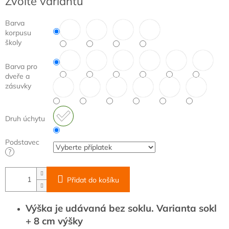
Zvolte variantu
cena:
Barva
korpusu
školy
Barva pro
dveře a
zásuvky
Druh úchytu
Podstavec
?
Přidat do košíku
Výška je udávaná bez soklu. Varianta sokl
+ 8 cm výšky