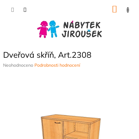
Přejít
NÁKU
na
obsah
KOŠÍK
Dveřová skříň, Art.2308
Průměrné
Neohodnoceno
Podrobnosti hodnocení
hodnocení
produktu
je
0,0
z
5
hvězdiček.