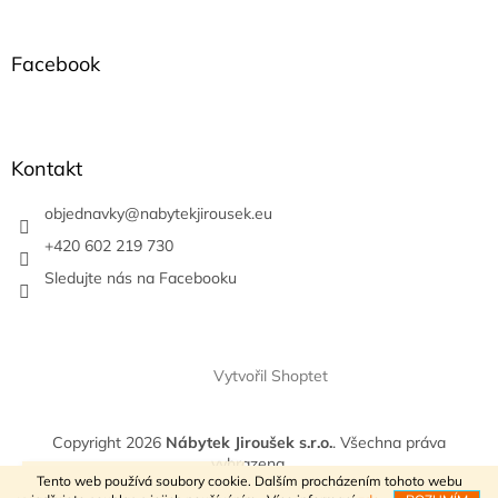
á
p
a
Facebook
t
í
Kontakt
objednavky
@
nabytekjirousek.eu
+420 602 219 730
Sledujte nás na Facebooku
Vytvořil Shoptet
Copyright 2026
Nábytek Jiroušek s.r.o.
. Všechna práva
vyhrazena.
VÍTEJTE V NAŠEM E-SHOPU
Tento web používá soubory cookie. Dalším procházením tohoto webu