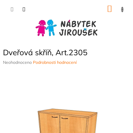
Přejít
NÁKU
na
obsah
KOŠÍK
Dveřová skříň, Art.2305
Průměrné
Neohodnoceno
Podrobnosti hodnocení
hodnocení
produktu
je
0,0
z
5
hvězdiček.