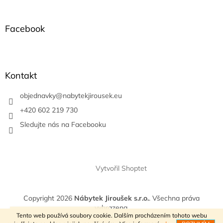
á
p
a
Facebook
t
í
Kontakt
objednavky
@
nabytekjirousek.eu
+420 602 219 730
Sledujte nás na Facebooku
Vytvořil Shoptet
Copyright 2026
Nábytek Jiroušek s.r.o.
. Všechna práva
vyhrazena.
VÍTEJTE V NAŠEM E-SHOPU
Tento web používá soubory cookie. Dalším procházením tohoto webu