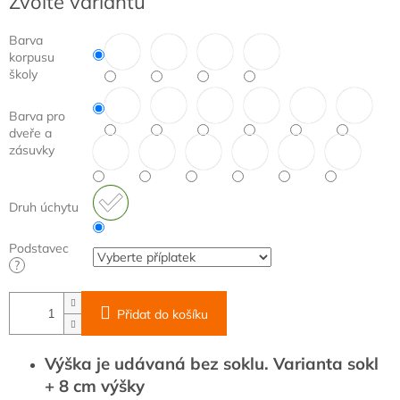
Zvolte variantu
cena:
Barva
korpusu
školy
Barva pro
dveře a
zásuvky
Druh úchytu
Podstavec
?
Přidat do košíku
Výška je udávaná bez soklu. Varianta sokl
+ 8 cm výšky