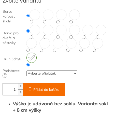
Zvolte variantu
cena:
Barva
korpusu
školy
Barva pro
dveře a
zásuvky
Druh úchytu
Podstavec
?
Přidat do košíku
Výška je udávaná bez soklu. Varianta sokl
+ 8 cm výšky