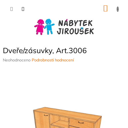
Přejít
NÁKU
na
obsah
KOŠÍK
Dveře/zásuvky, Art.3006
Průměrné
Neohodnoceno
Podrobnosti hodnocení
hodnocení
produktu
je
0,0
z
5
hvězdiček.