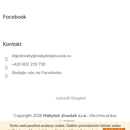
á
p
a
Facebook
t
í
Kontakt
objednavky
@
nabytekjirousek.eu
+420 602 219 730
Sledujte nás na Facebooku
Vytvořil Shoptet
Copyright 2026
Nábytek Jiroušek s.r.o.
. Všechna práva
vyhrazena.
VÍTEJTE V NAŠEM E-SHOPU
Tento web používá soubory cookie. Dalším procházením tohoto webu