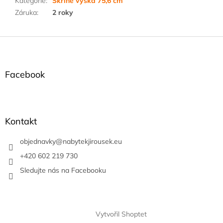
Kategorie
:
Skříně výška 75,6 cm
Záruka
:
2 roky
Z
á
p
a
Facebook
t
í
Kontakt
objednavky
@
nabytekjirousek.eu
+420 602 219 730
Sledujte nás na Facebooku
Vytvořil Shoptet