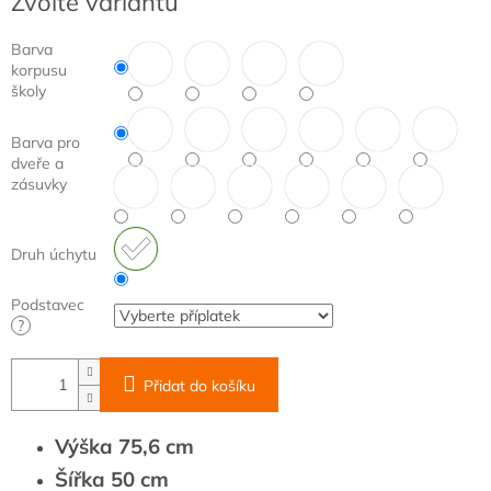
Zvolte variantu
cena:
Barva
korpusu
školy
Barva pro
dveře a
zásuvky
Druh úchytu
Podstavec
?
Přidat do košíku
Výška 75,6 cm
Šířka 50 cm