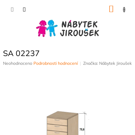
Přejít
NÁKU
na
obsah
KOŠÍK
SA 02237
Průměrné
Neohodnoceno
Podrobnosti hodnocení
Značka:
Nábytek Jiroušek
hodnocení
produktu
je
0,0
z
5
hvězdiček.