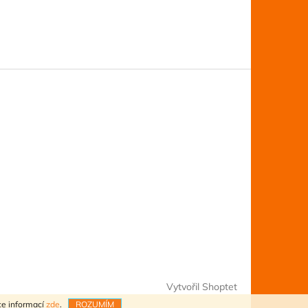
Vytvořil Shoptet
ce informací
zde
.
ROZUMÍM