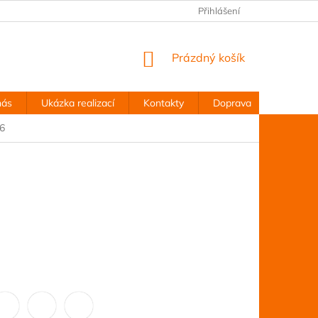
Přihlášení
NÁKUPNÍ
Prázdný košík
KOŠÍK
nás
Ukázka realizací
Kontakty
Doprava
Obchodn
06