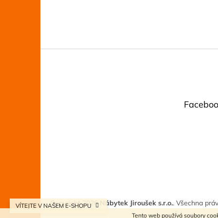
Z
á
p
a
t
Faceboo
í
Copyright 2026
Nábytek Jiroušek s.r.o.
. Všechna prá
VÍTEJTE V NAŠEM E-SHOPU
Tento web používá soubory cook