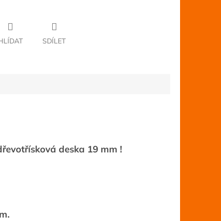
HLÍDAT
SDÍLET
e dřevotřísková deska 19 mm !
cm.