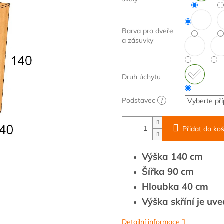
Barva pro dveře
a zásuvky
Druh úchytu
Podstavec
?
Přidat do koš
Výška 140 cm
Šířka 90 cm
Hloubka 40 cm
Výška skříní je uv
Detailní informace