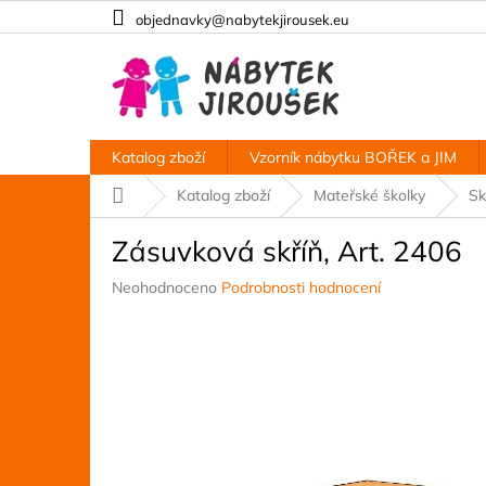
Přejít
objednavky@nabytekjirousek.eu
na
obsah
Katalog zboží
Vzorník nábytku BOŘEK a JIM
Domů
Katalog zboží
Mateřské školky
Sk
Zásuvková skříň, Art. 2406
Průměrné
Neohodnoceno
Podrobnosti hodnocení
hodnocení
produktu
je
0,0
z
5
hvězdiček.