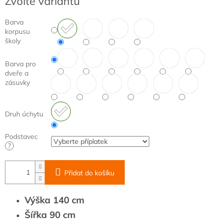
Zvolte variantu
cena:
Barva
korpusu
školy
Barva pro
dveře a
zásuvky
Druh úchytu
Podstavec
?
Přidat do košíku
Výška 140 cm
Šířka 90 cm