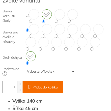
Zvolte variantu
cena:
Barva
korpusu
školy
Barva pro
dveře a
zásuvky
Druh úchytu
Podstavec
?
Přidat do košíku
Výška 140 cm
Šířka 45 cm