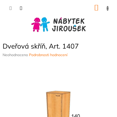
Přejít
NÁKU
na
obsah
KOŠÍK
Dveřová skříň, Art. 1407
Průměrné
Neohodnoceno
Podrobnosti hodnocení
hodnocení
produktu
je
0,0
z
5
hvězdiček.