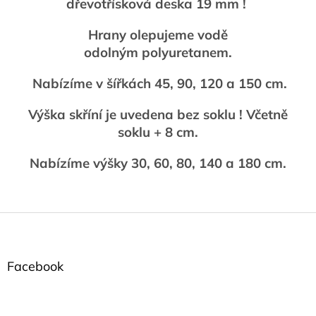
dřevotřísková deska 19 mm !
Hrany olepujeme vodě
odolným polyuretanem.
Nabízíme v šířkách 45, 90, 120 a 150 cm.
Výška skříní je uvedena bez soklu ! Včetně
soklu + 8 cm.
Nabízíme výšky 30, 60, 80, 140 a 180 cm.
Z
á
p
a
Facebook
t
í