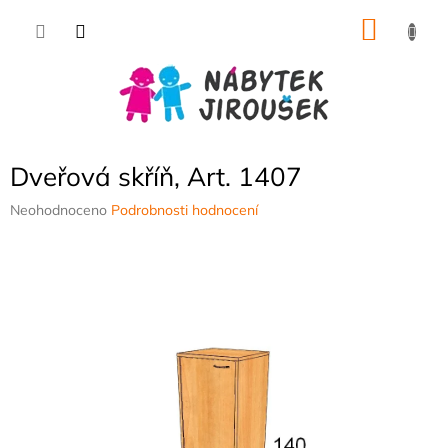
Přejít
NÁKU
na
obsah
KOŠÍK
Dveřová skříň, Art. 1407
Průměrné
Neohodnoceno
Podrobnosti hodnocení
hodnocení
produktu
je
0,0
z
5
hvězdiček.