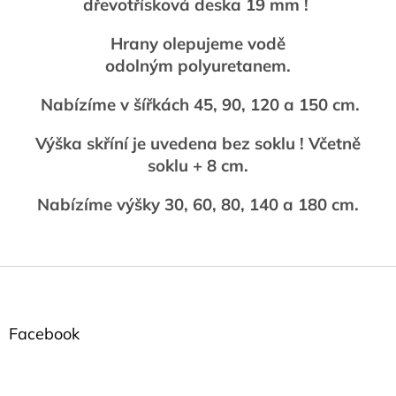
dřevotřísková deska 19 mm !
Hrany olepujeme vodě
odolným polyuretanem.
Nabízíme v šířkách 45, 90, 120 a 150 cm.
Výška skříní je uvedena bez soklu ! Včetně
soklu + 8 cm.
Nabízíme výšky 30, 60, 80, 140 a 180 cm.
Z
á
p
a
Facebook
t
í