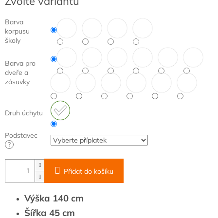
Zvolte variantu
cena:
Barva
korpusu
školy
Barva pro
dveře a
zásuvky
Druh úchytu
Podstavec
?
Přidat do košíku
Výška 140 cm
Šířka 45 cm