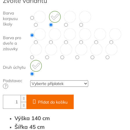
Zvolte variantu
cena:
Barva
korpusu
školy
Barva pro
dveře a
zásuvky
Druh úchytu
Podstavec
?
Přidat do košíku
Výška 140 cm
Šířka 45 cm