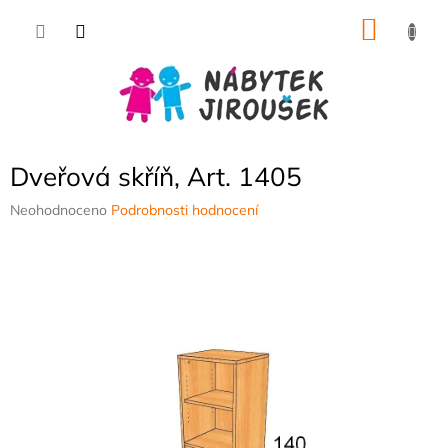
Přejít
NÁKU
na
obsah
KOŠÍK
Dveřová skříň, Art. 1405
Průměrné
Neohodnoceno
Podrobnosti hodnocení
hodnocení
produktu
je
0,0
z
5
hvězdiček.