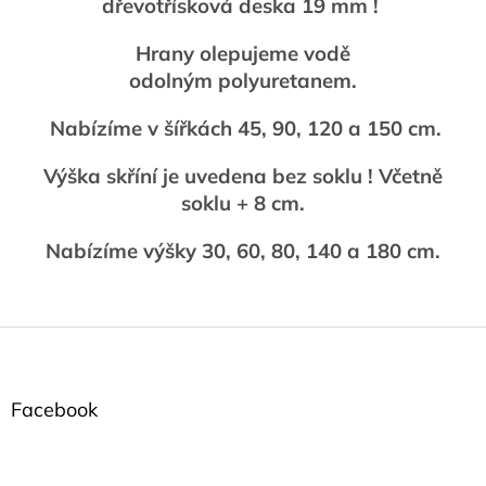
dřevotřísková deska 19 mm !
Hrany olepujeme vodě
odolným polyuretanem.
Nabízíme v šířkách 45, 90, 120 a 150 cm.
Výška skříní je uvedena bez soklu ! Včetně
soklu + 8 cm.
Nabízíme výšky 30, 60, 80, 140 a 180 cm.
Z
á
p
a
Facebook
t
í