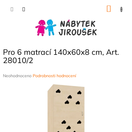
Přejít
NÁKU
na
obsah
KOŠÍK
Pro 6 matrací 140x60x8 cm, Art.
28010/2
Průměrné
Neohodnoceno
Podrobnosti hodnocení
hodnocení
produktu
je
0,0
z
5
hvězdiček.