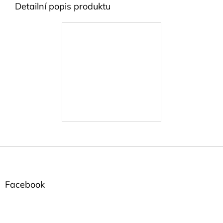
Detailní popis produktu
Z
á
p
a
Facebook
t
í