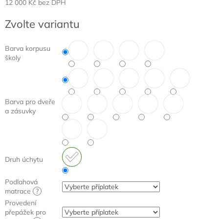
12 000 Kč
bez DPH
Měrná
Zvolte variantu
cena:
Barva korpusu
školy
Barva pro dveře
a zásuvky
Druh úchytu
Podlahová
matrace
?
Provedení
přepážek pro