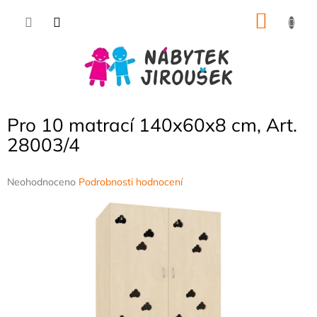
Přejít
NÁKU
na
obsah
KOŠÍK
Pro 10 matrací 140x60x8 cm, Art.
28003/4
Průměrné
Neohodnoceno
Podrobnosti hodnocení
hodnocení
produktu
je
0,0
z
5
hvězdiček.