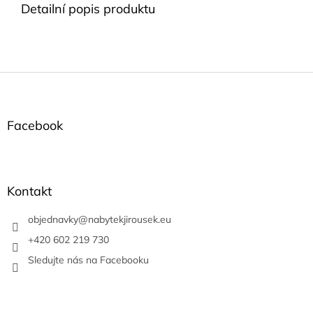
Detailní popis produktu
Z
á
p
a
Facebook
t
í
Kontakt
objednavky
@
nabytekjirousek.eu
+420 602 219 730
Sledujte nás na Facebooku