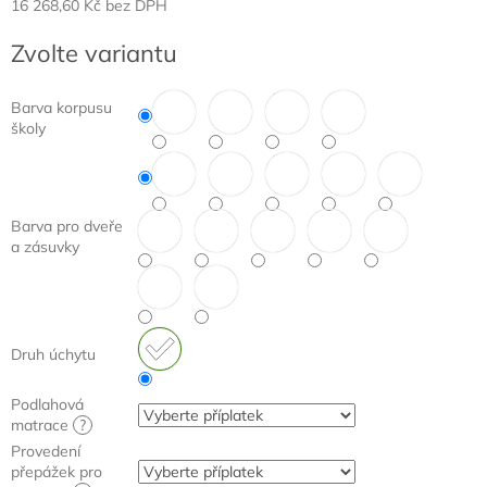
16 268,60 Kč
bez DPH
Měrná
Zvolte variantu
cena:
Barva korpusu
školy
Barva pro dveře
a zásuvky
Druh úchytu
Podlahová
matrace
?
Provedení
přepážek pro