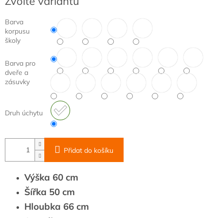
Zvolte variantu
cena:
Barva
korpusu
školy
Barva pro
dveře a
zásuvky
Druh úchytu
Přidat do košíku
Výška 60 cm
Šířka 50 cm
Hloubka 66 cm