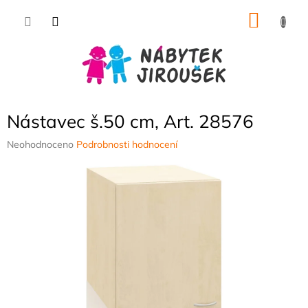
Přejít
NÁKU
na
obsah
KOŠÍK
Nástavec š.50 cm, Art. 28576
Průměrné
Neohodnoceno
Podrobnosti hodnocení
hodnocení
produktu
je
0,0
z
5
hvězdiček.