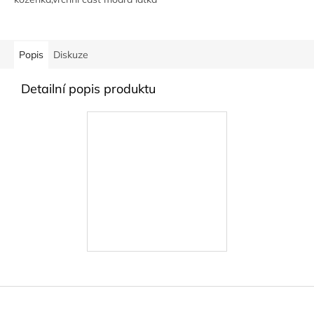
Popis
Diskuze
Detailní popis produktu
Z
á