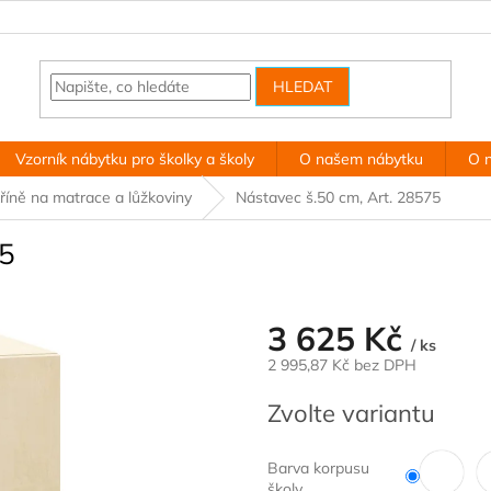
HLEDAT
Vzorník nábytku pro školky a školy
O našem nábytku
O 
říně na matrace a lůžkoviny
Nástavec š.50 cm, Art. 28575
75
3 625 Kč
/ ks
2 995,87 Kč bez DPH
Měrná
Zvolte variantu
cena:
Barva korpusu
školy