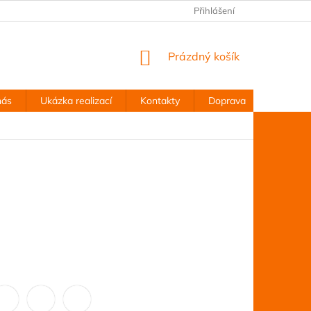
Přihlášení
NÁKUPNÍ
Prázdný košík
KOŠÍK
nás
Ukázka realizací
Kontakty
Doprava
Obchodn