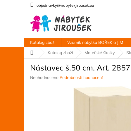
Přejít
objednavky@nabytekjirousek.eu
na
obsah
Katalog zboží
Vzorník nábytku BOŘEK a JIM
Domů
Katalog zboží
Mateřské školky
Sk
Nástavec š.50 cm, Art. 285
Průměrné
Neohodnoceno
Podrobnosti hodnocení
hodnocení
produktu
je
0,0
z
5
hvězdiček.