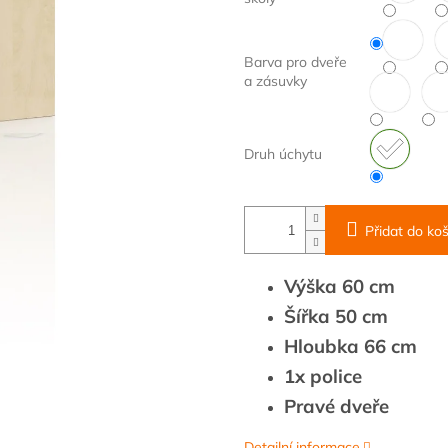
Barva pro dveře
a zásuvky
Druh úchytu
Přidat do koš
Výška 60 cm
Šířka 50 cm
Hloubka 66 cm
1x police
Pravé dveře
Detailní informace