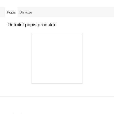
Popis
Diskuze
Detailní popis produktu
Z
á
p