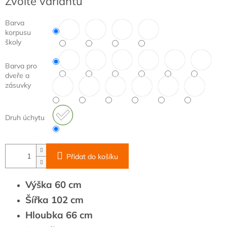
Zvolte variantu
cena:
Barva
korpusu
školy
Barva pro
dveře a
zásuvky
Druh úchytu
Přidat do košíku
Výška 60 cm
Šířka 102 cm
Hloubka 66 cm