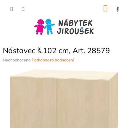
Přejít
NÁKU
na
obsah
KOŠÍK
Nástavec š.102 cm, Art. 28579
Průměrné
Neohodnoceno
Podrobnosti hodnocení
hodnocení
produktu
je
0,0
z
5
hvězdiček.