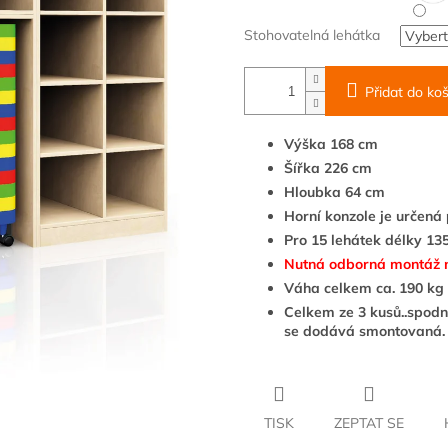
Stohovatelná lehátka
Přidat do koš
Výška 168 cm
Šířka 226 cm
Hloubka 64 cm
Horní konzole je určená
Pro 15 lehátek délky 1
Nutná odborná montáž na
Váha celkem ca. 190 kg
Celkem ze 3
kusů..spodní
se dodává smontovaná.
TISK
ZEPTAT SE