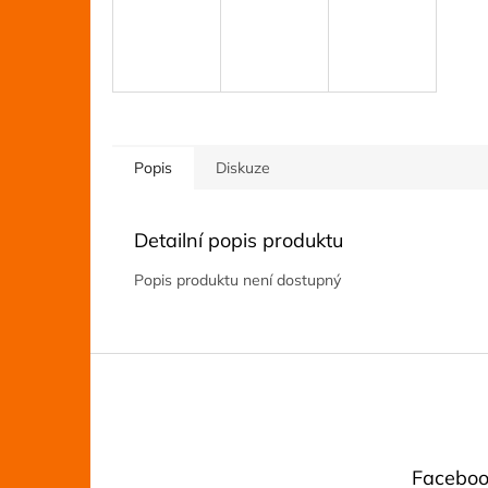
Popis
Diskuze
Detailní popis produktu
Popis produktu není dostupný
Z
á
p
a
t
Faceboo
í