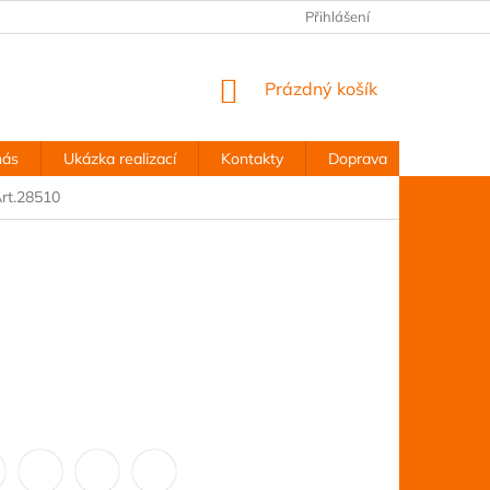
Přihlášení
NÁKUPNÍ
Prázdný košík
KOŠÍK
nás
Ukázka realizací
Kontakty
Doprava
Obchodn
Art.28510