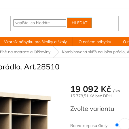
HLEDAT
Vzorník nábytku pro školky a školy
O našem nábytku
O 
říně na matrace a lůžkoviny
Kombinovaná skříň na ložní prádlo, 
prádlo, Art.28510
19 092 Kč
/ ks
15 778,51 Kč
bez DPH
Měrná
Zvolte variantu
cena:
Barva korpusu školy